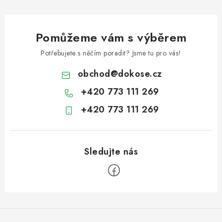
Pomůžeme vám s výběrem
Potřebujete s něčím poradit? Jsme tu pro vás!
obchod
@
dokose.cz
+420 773 111 269
+420 773 111 269
Z
á