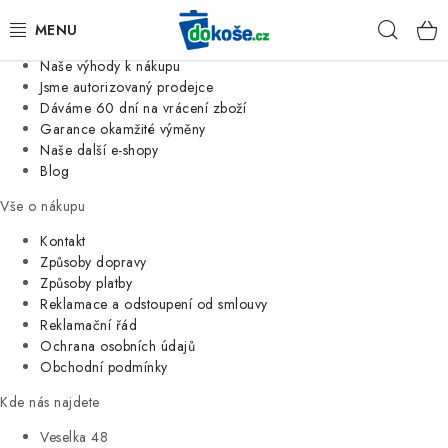
Informace o nás
Hleda
Jsme tradiční česká firma
Naše výhody k nákupu
KOŠE
Jsme autorizovaný prodejce
Dáváme 60 dní na vrácení zboží
Garance okamžité výměny
SÁČKY
Naše další e-shopy
Blog
KOUPELNA
Vše o nákupu
KUCHYNĚ
Kontakt
Způsoby dopravy
Způsoby platby
ORGANIZACE
Reklamace a odstoupení od smlouvy
Reklamační řád
DOMÁCNOST
Ochrana osobních údajů
Obchodní podmínky
ÚKLID
Kde nás najdete
Veselka 48