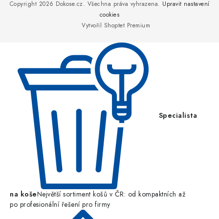
p
Copyright 2026
Dokose.cz
. Všechna práva vyhrazena.
Upravit nastavení
a
cookies
Vytvořil Shoptet Premium
t
í
Specialista
na koše
Největší sortiment košů v ČR: od kompaktních až
po profesionální řešení pro firmy