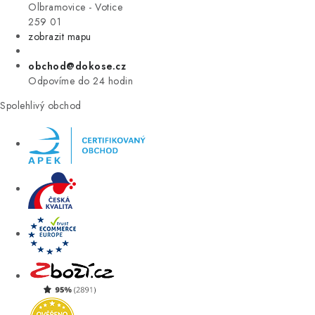
VÝPRODEJ
Olbramovice - Votice
259 01
zobrazit mapu
ZNAČKY
obchod@dokose.cz
Úvod
Kontakt
Blog
Obchodní podmínky
Odpovíme do 24 hodin
Moje objednávka
Spolehlivý obchod