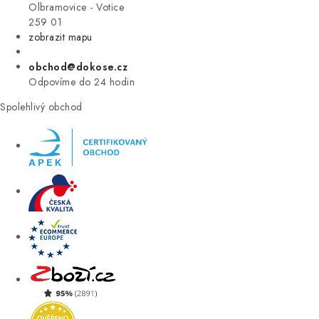
VÝPRODEJ
Olbramovice - Votice
259 01
zobrazit mapu
ZNAČKY
obchod@dokose.cz
Úvod
Kontakt
Blog
Obchodní podmínky
Odpovíme do 24 hodin
Moje objednávka
Spolehlivý obchod