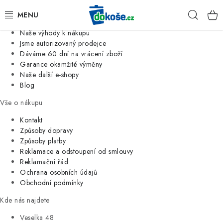
Informace o nás
Hleda
Jsme tradiční česká firma
Naše výhody k nákupu
KOŠE
Jsme autorizovaný prodejce
Dáváme 60 dní na vrácení zboží
Garance okamžité výměny
SÁČKY
Naše další e-shopy
Blog
KOUPELNA
Vše o nákupu
KUCHYNĚ
Kontakt
Způsoby dopravy
Způsoby platby
ORGANIZACE
Reklamace a odstoupení od smlouvy
Reklamační řád
DOMÁCNOST
Ochrana osobních údajů
Obchodní podmínky
ÚKLID
Kde nás najdete
Veselka 48