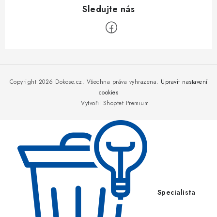
Z
á
p
Copyright 2026
Dokose.cz
. Všechna práva vyhrazena.
Upravit nastavení
a
cookies
Vytvořil Shoptet Premium
t
í
Specialista