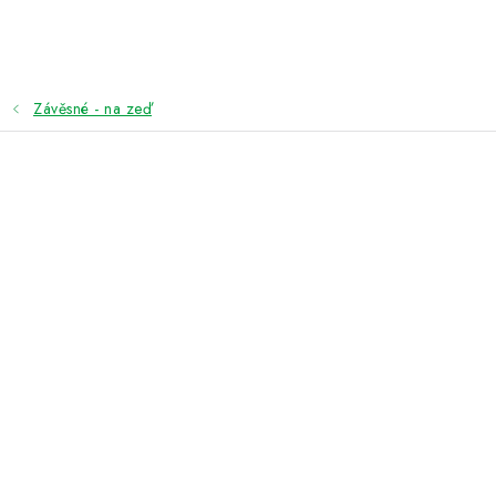
Přejít
na
obsah
Závěsné - na zeď