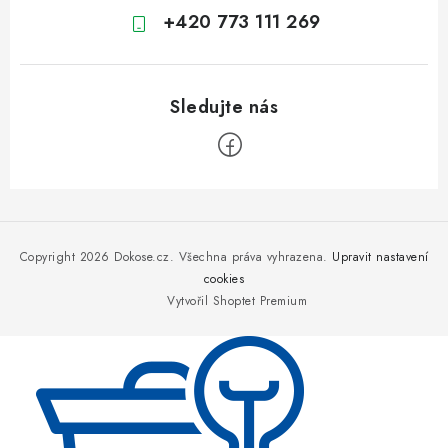
+420 773 111 269
Z
á
p
Copyright 2026
Dokose.cz
. Všechna práva vyhrazena.
Upravit nastavení
a
cookies
Vytvořil Shoptet Premium
t
í