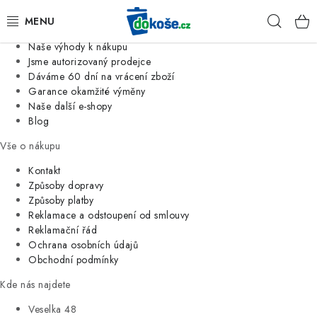
Informace o nás
Hleda
Jsme tradiční česká firma
Naše výhody k nákupu
KOŠE
Jsme autorizovaný prodejce
Dáváme 60 dní na vrácení zboží
Garance okamžité výměny
SÁČKY
Naše další e-shopy
Blog
KOUPELNA
Vše o nákupu
KUCHYNĚ
Kontakt
Způsoby dopravy
Způsoby platby
ORGANIZACE
Reklamace a odstoupení od smlouvy
Reklamační řád
DOMÁCNOST
Ochrana osobních údajů
Obchodní podmínky
ÚKLID
Kde nás najdete
Veselka 48