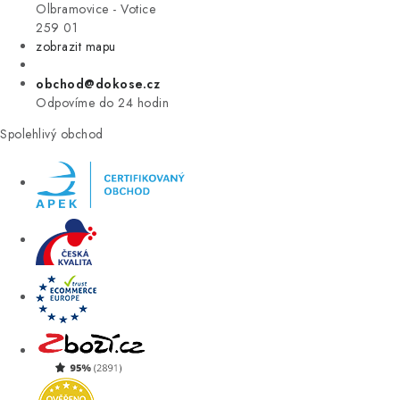
VÝPRODEJ
Olbramovice - Votice
259 01
zobrazit mapu
ZNAČKY
obchod@dokose.cz
Úvod
Kontakt
Blog
Obchodní podmínky
Odpovíme do 24 hodin
Moje objednávka
Spolehlivý obchod