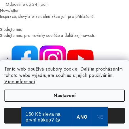
Odpovíme do 24 hodin
Newsletter
Inspirace, slevy a pravidelné akce jen pro přihlášené.
Sledujte nás
Sledujte nás, pro novinky soutěže a další zajímavosti.
Tento web používá soubory cookie. Dalším procházením
tohoto webu vyjadřujete souhlas s jejich používáním.
NIKARO, s.r.o.
- Dokoše.cz, Veselka 48, 259 01 Olbramovice -
Více informací
.
Votice, ČESKÁ REPUBLIKA
Podle zákona o evidenci tržeb je prodávající povinen vystavit
Nastavení
kupujícímu účtenku.
Zároveň je povinen zaevidovat přijatou tržbu u správce daně online; v
případě technického výpadku pak nejpozději do 48 hodin.
150 Kč sleva na
Souhlasím
ANO
NE
první nákup? 😊
© Copyright 2004-2024 Dokose.cz | webdesign
2bcreative.cz