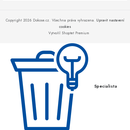
Z
á
p
Copyright 2026
Dokose.cz
. Všechna práva vyhrazena.
Upravit nastavení
a
cookies
Vytvořil Shoptet Premium
t
í
Specialista