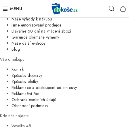
Informace o nás
Hleda
Jsme tradiční česká firma
Naše výhody k nákupu
KOŠE
Jsme autorizovaný prodejce
Dáváme 60 dní na vrácení zboží
Garance okamžité výměny
SÁČKY
Naše další e-shopy
Blog
KOUPELNA
Vše o nákupu
KUCHYNĚ
Kontakt
Způsoby dopravy
Způsoby platby
ORGANIZACE
Reklamace a odstoupení od smlouvy
Reklamační řád
DOMÁCNOST
Ochrana osobních údajů
Obchodní podmínky
ÚKLID
Kde nás najdete
Veselka 48