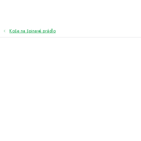
Přejít
na
obsah
Koše na špinavé prádlo