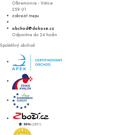
VÝPRODEJ
Olbramovice - Votice
259 01
zobrazit mapu
ZNAČKY
obchod@dokose.cz
Úvod
Kontakt
Blog
Obchodní podmínky
Odpovíme do 24 hodin
Moje objednávka
Spolehlivý obchod