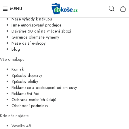
Informace o nás
Hleda
Jsme tradiční česká firma
Naše výhody k nákupu
KOŠE
Jsme autorizovaný prodejce
Dáváme 60 dní na vrácení zboží
Garance okamžité výměny
SÁČKY
Naše další e-shopy
Blog
KOUPELNA
Vše o nákupu
KUCHYNĚ
Kontakt
Způsoby dopravy
Způsoby platby
ORGANIZACE
Reklamace a odstoupení od smlouvy
Reklamační řád
DOMÁCNOST
Ochrana osobních údajů
Obchodní podmínky
ÚKLID
Kde nás najdete
Veselka 48