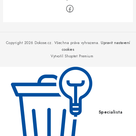
Z
á
p
Copyright 2026
Dokose.cz
. Všechna práva vyhrazena.
Upravit nastavení
a
cookies
Vytvořil Shoptet Premium
t
í
Specialista