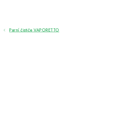
Přejít
na
obsah
Parní čističe VAPORETTO