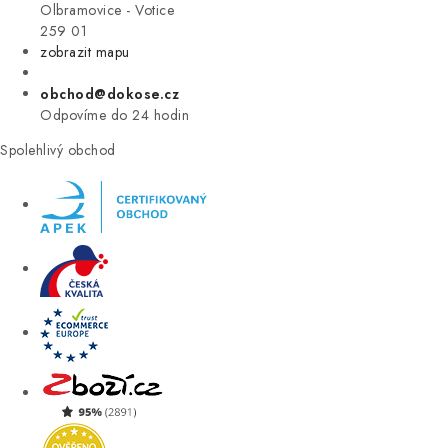
VÝPRODEJ
Olbramovice - Votice
259 01
zobrazit mapu
ZNAČKY
obchod@dokose.cz
Úvod
Kontakt
Blog
Obchodní podmínky
Odpovíme do 24 hodin
Moje objednávka
Spolehlivý obchod