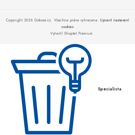
Z
á
p
Copyright 2026
Dokose.cz
. Všechna práva vyhrazena.
Upravit nastavení
a
cookies
Vytvořil Shoptet Premium
t
í
Specialista