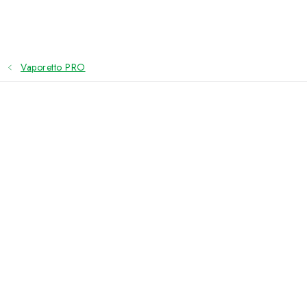
Přejít
na
obsah
Vaporetto PRO