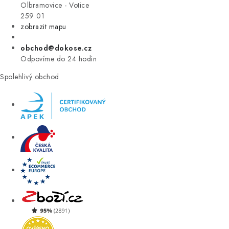
VÝPRODEJ
Olbramovice - Votice
259 01
zobrazit mapu
ZNAČKY
obchod@dokose.cz
Úvod
Kontakt
Blog
Obchodní podmínky
Odpovíme do 24 hodin
Moje objednávka
Spolehlivý obchod