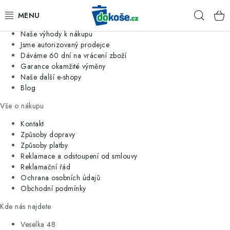
Informace o nás
Hleda
Jsme tradiční česká firma
Naše výhody k nákupu
KOŠE
Jsme autorizovaný prodejce
Dáváme 60 dní na vrácení zboží
Garance okamžité výměny
SÁČKY
Naše další e-shopy
Blog
KOUPELNA
Vše o nákupu
KUCHYNĚ
Kontakt
Způsoby dopravy
Způsoby platby
ORGANIZACE
Reklamace a odstoupení od smlouvy
Reklamační řád
DOMÁCNOST
Ochrana osobních údajů
Obchodní podmínky
ÚKLID
Kde nás najdete
Veselka 48