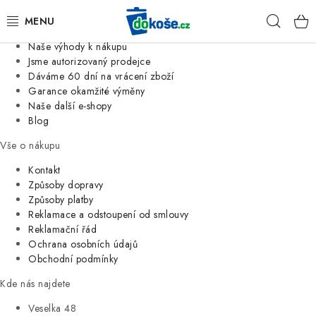
Informace o nás
Hleda
Jsme tradiční česká firma
Naše výhody k nákupu
KOŠE
Jsme autorizovaný prodejce
Dáváme 60 dní na vrácení zboží
Garance okamžité výměny
SÁČKY
Naše další e-shopy
Blog
KOUPELNA
Vše o nákupu
KUCHYNĚ
Kontakt
Způsoby dopravy
Způsoby platby
ORGANIZACE
Reklamace a odstoupení od smlouvy
Reklamační řád
DOMÁCNOST
Ochrana osobních údajů
Obchodní podmínky
ÚKLID
Kde nás najdete
Veselka 48