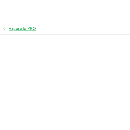
Přejít
na
obsah
Vaporetto PRO