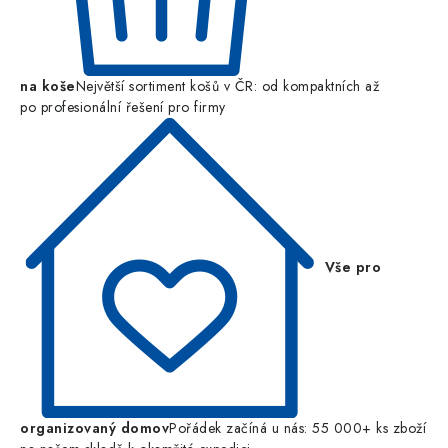
na koše
Největší sortiment košů v ČR: od kompaktních až
po profesionální řešení pro firmy
Vše pro
organizovaný domov
Pořádek začíná u nás: 55 000+ ks zboží