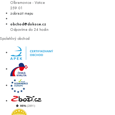
VÝPRODEJ
Olbramovice - Votice
259 01
zobrazit mapu
ZNAČKY
obchod@dokose.cz
Úvod
Kontakt
Blog
Obchodní podmínky
Odpovíme do 24 hodin
Moje objednávka
Spolehlivý obchod