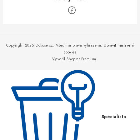
Z
á
p
Copyright 2026
Dokose.cz
. Všechna práva vyhrazena.
Upravit nastavení
a
cookies
Vytvořil Shoptet Premium
t
í
Specialista