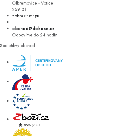
VÝPRODEJ
Olbramovice - Votice
259 01
zobrazit mapu
ZNAČKY
obchod@dokose.cz
Úvod
Kontakt
Blog
Obchodní podmínky
Odpovíme do 24 hodin
Moje objednávka
Spolehlivý obchod