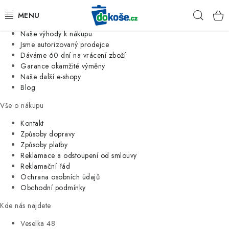
Informace o nás
Hleda
Jsme tradiční česká firma
Naše výhody k nákupu
KOŠE
Jsme autorizovaný prodejce
Dáváme 60 dní na vrácení zboží
Garance okamžité výměny
SÁČKY
Naše další e-shopy
Blog
KOUPELNA
Vše o nákupu
KUCHYNĚ
Kontakt
Způsoby dopravy
Způsoby platby
ORGANIZACE
Reklamace a odstoupení od smlouvy
Reklamační řád
DOMÁCNOST
Ochrana osobních údajů
Obchodní podmínky
ÚKLID
Kde nás najdete
Veselka 48