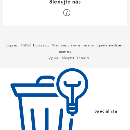
Z
á
p
Copyright 2026
Dokose.cz
. Všechna práva vyhrazena.
Upravit nastavení
a
cookies
Vytvořil Shoptet Premium
t
í
Specialista