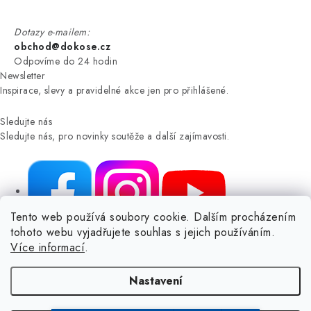
Dotazy e-mailem:
obchod@dokose.cz
Odpovíme do 24 hodin
Newsletter
Inspirace, slevy a pravidelné akce jen pro přihlášené.
Sledujte nás
Sledujte nás, pro novinky soutěže a další zajímavosti.
Tento web používá soubory cookie. Dalším procházením
tohoto webu vyjadřujete souhlas s jejich používáním.
NIKARO, s.r.o.
- Dokoše.cz, Veselka 48, 259 01 Olbramovice -
Více informací
.
Votice, ČESKÁ REPUBLIKA
Podle zákona o evidenci tržeb je prodávající povinen vystavit
Nastavení
kupujícímu účtenku.
Zároveň je povinen zaevidovat přijatou tržbu u správce daně online; v