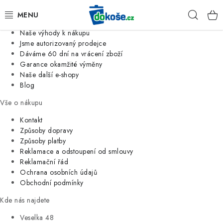
Informace o nás
Hleda
Jsme tradiční česká firma
Naše výhody k nákupu
KOŠE
Jsme autorizovaný prodejce
Dáváme 60 dní na vrácení zboží
Garance okamžité výměny
SÁČKY
Naše další e-shopy
Blog
KOUPELNA
Vše o nákupu
KUCHYNĚ
Kontakt
Způsoby dopravy
Způsoby platby
ORGANIZACE
Reklamace a odstoupení od smlouvy
Reklamační řád
DOMÁCNOST
Ochrana osobních údajů
Obchodní podmínky
ÚKLID
Kde nás najdete
Veselka 48