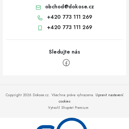
obchod
@
dokose.cz
+420 773 111 269
+420 773 111 269
Z
á
p
Copyright 2026
Dokose.cz
. Všechna práva vyhrazena.
Upravit nastavení
a
cookies
Vytvořil Shoptet Premium
t
í