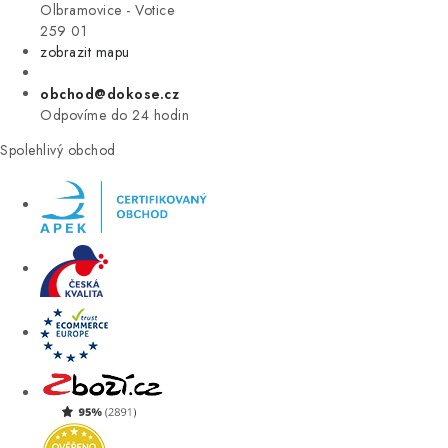
VÝPRODEJ
Olbramovice - Votice
259 01
zobrazit mapu
ZNAČKY
obchod@dokose.cz
Úvod
Kontakt
Blog
Obchodní podmínky
Odpovíme do 24 hodin
Moje objednávka
Spolehlivý obchod