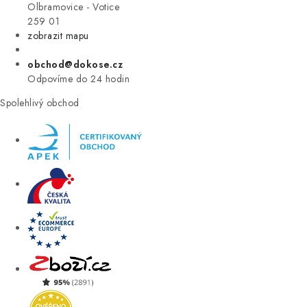
VÝPRODEJ
Olbramovice - Votice
259 01
zobrazit mapu
ZNAČKY
obchod@dokose.cz
Úvod
Kontakt
Blog
Obchodní podmínky
Odpovíme do 24 hodin
Moje objednávka
Spolehlivý obchod