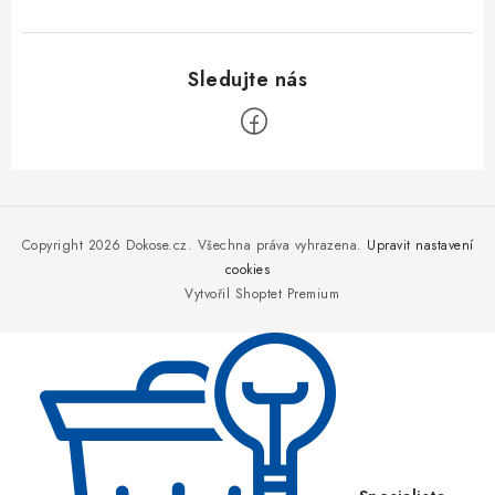
Z
á
p
Copyright 2026
Dokose.cz
. Všechna práva vyhrazena.
Upravit nastavení
a
cookies
Vytvořil Shoptet Premium
t
í