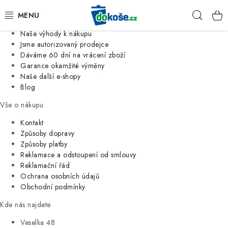
Informace o nás
Hleda
Jsme tradiční česká firma
Naše výhody k nákupu
KOŠE
Jsme autorizovaný prodejce
Dáváme 60 dní na vrácení zboží
Garance okamžité výměny
SÁČKY
Naše další e-shopy
Blog
KOUPELNA
Vše o nákupu
KUCHYNĚ
Kontakt
Způsoby dopravy
Způsoby platby
ORGANIZACE
Reklamace a odstoupení od smlouvy
Reklamační řád
DOMÁCNOST
Ochrana osobních údajů
Obchodní podmínky
ÚKLID
Kde nás najdete
Veselka 48