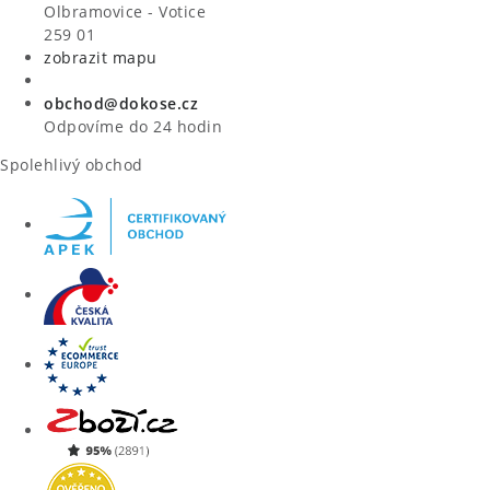
VÝPRODEJ
Olbramovice - Votice
259 01
zobrazit mapu
ZNAČKY
obchod@dokose.cz
Úvod
Kontakt
Blog
Obchodní podmínky
Odpovíme do 24 hodin
Moje objednávka
Spolehlivý obchod