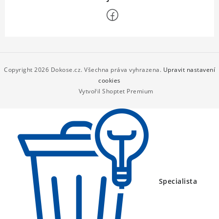
Z
á
p
Copyright 2026
Dokose.cz
. Všechna práva vyhrazena.
Upravit nastavení
a
cookies
Vytvořil Shoptet Premium
t
í
Specialista