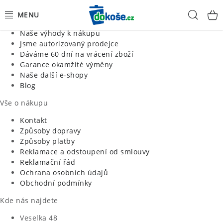
Informace o nás
Hled
Jsme tradiční česká firma
Naše výhody k nákupu
KOŠE
Jsme autorizovaný prodejce
Dáváme 60 dní na vrácení zboží
Garance okamžité výměny
SÁČKY
Naše další e-shopy
Blog
KOUPELNA
Vše o nákupu
KUCHYNĚ
Kontakt
Způsoby dopravy
Způsoby platby
ORGANIZACE
Reklamace a odstoupení od smlouvy
Reklamační řád
DOMÁCNOST
Ochrana osobních údajů
Obchodní podmínky
ÚKLID
Kde nás najdete
Veselka 48