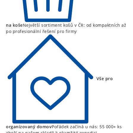
na koše
Největší sortiment košů v ČR: od kompaktních až
po profesionální řešení pro firmy
Vše pro
organizovaný domov
Pořádek začíná u nás: 55 000+ ks
zboží na našem skladě k okamžité expedici