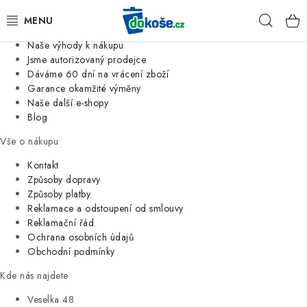
Informace o nás
Hleda
Jsme tradiční česká firma
Naše výhody k nákupu
KOŠE
Jsme autorizovaný prodejce
Dáváme 60 dní na vrácení zboží
Garance okamžité výměny
SÁČKY
Naše další e-shopy
Blog
KOUPELNA
Vše o nákupu
KUCHYNĚ
Kontakt
Způsoby dopravy
Způsoby platby
ORGANIZACE
Reklamace a odstoupení od smlouvy
Reklamační řád
DOMÁCNOST
Ochrana osobních údajů
Obchodní podmínky
ÚKLID
Kde nás najdete
Veselka 48