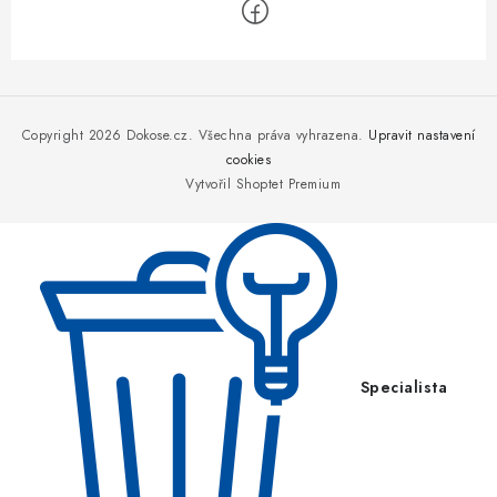
Z
á
p
Copyright 2026
Dokose.cz
. Všechna práva vyhrazena.
Upravit nastavení
a
cookies
Vytvořil Shoptet Premium
t
í
Specialista