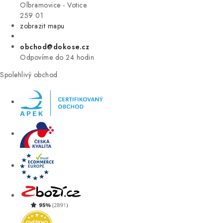
VÝPRODEJ
Olbramovice - Votice
259 01
zobrazit mapu
ZNAČKY
obchod@dokose.cz
Úvod
Kontakt
Blog
Obchodní podmínky
Odpovíme do 24 hodin
Moje objednávka
Spolehlivý obchod