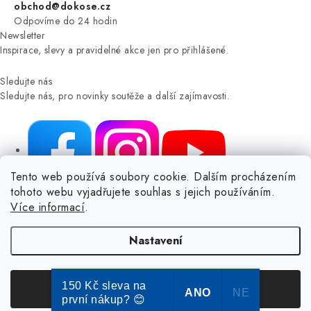
obchod@dokose.cz
Odpovíme do 24 hodin
Newsletter
Inspirace, slevy a pravidelné akce jen pro přihlášené.
Sledujte nás
Sledujte nás, pro novinky soutěže a další zajímavosti.
Tento web používá soubory cookie. Dalším procházením
tohoto webu vyjadřujete souhlas s jejich používáním.
NIKARO, s.r.o.
- Dokoše.cz, Veselka 48, 259 01 Olbramovice -
Více informací
.
Votice, ČESKÁ REPUBLIKA
Podle zákona o evidenci tržeb je prodávající povinen vystavit
Nastavení
kupujícímu účtenku.
Zároveň je povinen zaevidovat přijatou tržbu u správce daně online; v
případě technického výpadku pak nejpozději do 48 hodin.
150 Kč sleva na
Souhlasím
ANO
NE
první nákup? 😊
© Copyright 2004-2024 Dokose.cz | webdesign
2bcreative.cz