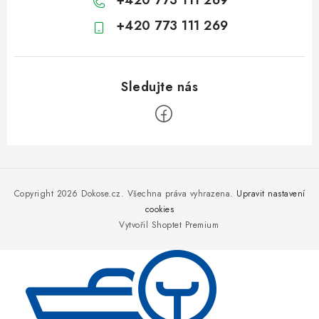
+420 773 111 269
+420 773 111 269
Z
á
p
Copyright 2026
Dokose.cz
. Všechna práva vyhrazena.
Upravit nastavení
a
cookies
Vytvořil Shoptet Premium
t
í