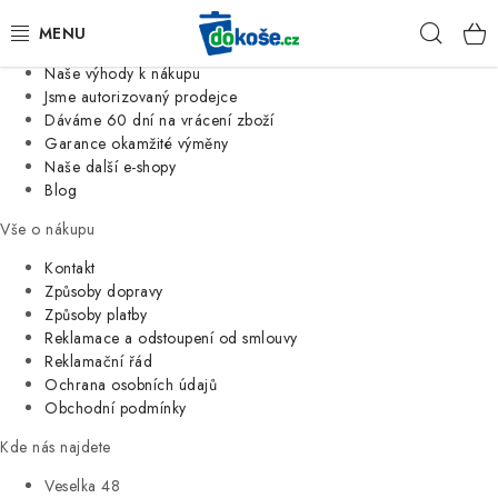
Informace o nás
Hleda
Jsme tradiční česká firma
Naše výhody k nákupu
KOŠE
Jsme autorizovaný prodejce
Dáváme 60 dní na vrácení zboží
Garance okamžité výměny
SÁČKY
Naše další e-shopy
Blog
KOUPELNA
Vše o nákupu
KUCHYNĚ
Kontakt
Způsoby dopravy
Způsoby platby
ORGANIZACE
Reklamace a odstoupení od smlouvy
Reklamační řád
DOMÁCNOST
Ochrana osobních údajů
Obchodní podmínky
ÚKLID
Kde nás najdete
Veselka 48