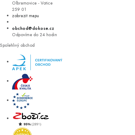
VÝPRODEJ
Olbramovice - Votice
259 01
zobrazit mapu
ZNAČKY
obchod@dokose.cz
Úvod
Kontakt
Blog
Obchodní podmínky
Odpovíme do 24 hodin
Moje objednávka
Spolehlivý obchod