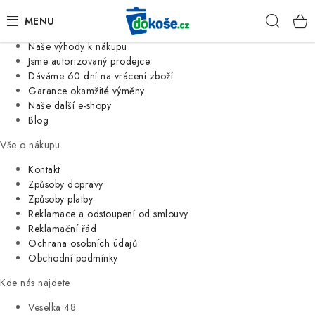
Informace o nás
Hleda
Jsme tradiční česká firma
Naše výhody k nákupu
KOŠE
Jsme autorizovaný prodejce
Dáváme 60 dní na vrácení zboží
Garance okamžité výměny
SÁČKY
Naše další e-shopy
Blog
KOUPELNA
Vše o nákupu
KUCHYNĚ
Kontakt
Způsoby dopravy
Způsoby platby
ORGANIZACE
Reklamace a odstoupení od smlouvy
Reklamační řád
DOMÁCNOST
Ochrana osobních údajů
Obchodní podmínky
ÚKLID
Kde nás najdete
Veselka 48