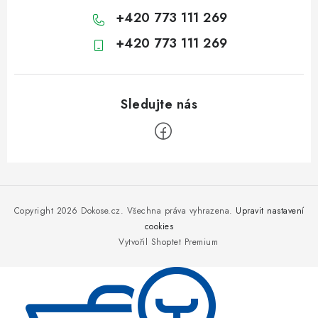
+420 773 111 269
+420 773 111 269
Z
á
p
Copyright 2026
Dokose.cz
. Všechna práva vyhrazena.
Upravit nastavení
a
cookies
Vytvořil Shoptet Premium
t
í