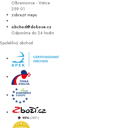
VÝPRODEJ
Olbramovice - Votice
259 01
zobrazit mapu
ZNAČKY
obchod@dokose.cz
Úvod
Kontakt
Blog
Obchodní podmínky
Odpovíme do 24 hodin
Moje objednávka
Spolehlivý obchod