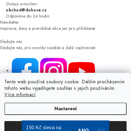
Dotazy e-mailem:
obchod@dokose.cz
Odpovíme do 24 hodin
Newsletter
Inspirace, slevy a pravidelné akce jen pro přihlášené.
Sledujte nás
Sledujte nás, pro novinky soutěže a další zajímavosti.
Tento web používá soubory cookie. Dalším procházením
tohoto webu vyjadřujete souhlas s jejich používáním.
NIKARO, s.r.o.
- Dokoše.cz, Veselka 48, 259 01 Olbramovice -
Více informací
.
Votice, ČESKÁ REPUBLIKA
Podle zákona o evidenci tržeb je prodávající povinen vystavit
Nastavení
kupujícímu účtenku.
Zároveň je povinen zaevidovat přijatou tržbu u správce daně online; v
případě technického výpadku pak nejpozději do 48 hodin.
150 Kč sleva na
Souhlasím
ANO
NE