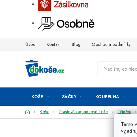
Přejít
Úvod
Kontakt
Blog
Obchodní podmínky
na
obsah
KOŠE
SÁČKY
KOUPELNA
Domů
Koše
Plastové odpadkové koše
Třídění
Tento 
vyjadřu