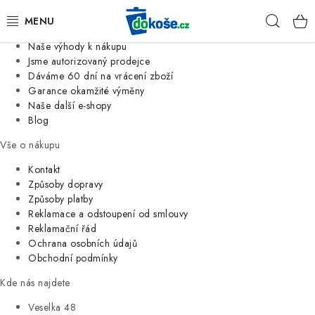
Informace o nás
Hleda
Jsme tradiční česká firma
Naše výhody k nákupu
KOŠE
Jsme autorizovaný prodejce
Dáváme 60 dní na vrácení zboží
Garance okamžité výměny
SÁČKY
Naše další e-shopy
Blog
KOUPELNA
Vše o nákupu
KUCHYNĚ
Kontakt
Způsoby dopravy
Způsoby platby
ORGANIZACE
Reklamace a odstoupení od smlouvy
Reklamační řád
DOMÁCNOST
Ochrana osobních údajů
Obchodní podmínky
ÚKLID
Kde nás najdete
Veselka 48