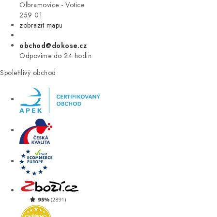
VÝPRODEJ
Olbramovice - Votice
259 01
zobrazit mapu
ZNAČKY
obchod@dokose.cz
Úvod
Kontakt
Blog
Obchodní podmínky
Odpovíme do 24 hodin
Moje objednávka
Spolehlivý obchod