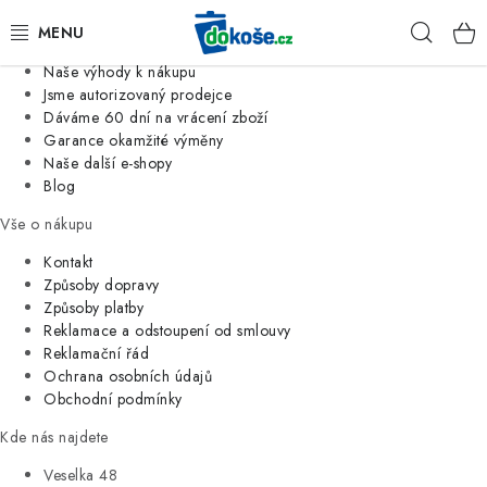
Informace o nás
Hleda
Jsme tradiční česká firma
Naše výhody k nákupu
KOŠE
Jsme autorizovaný prodejce
Dáváme 60 dní na vrácení zboží
Garance okamžité výměny
SÁČKY
Naše další e-shopy
Blog
KOUPELNA
Vše o nákupu
KUCHYNĚ
Kontakt
Způsoby dopravy
Způsoby platby
ORGANIZACE
Reklamace a odstoupení od smlouvy
Reklamační řád
DOMÁCNOST
Ochrana osobních údajů
Obchodní podmínky
ÚKLID
Kde nás najdete
Veselka 48