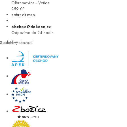
VÝPRODEJ
Olbramovice - Votice
259 01
zobrazit mapu
ZNAČKY
obchod@dokose.cz
Úvod
Kontakt
Blog
Obchodní podmínky
Odpovíme do 24 hodin
Moje objednávka
Spolehlivý obchod