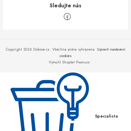
Z
á
p
Copyright 2026
Dokose.cz
. Všechna práva vyhrazena.
Upravit nastavení
a
cookies
Vytvořil Shoptet Premium
t
í
Specialista