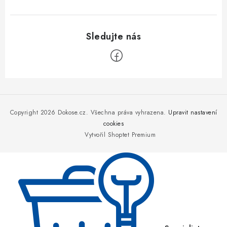
Z
á
p
Copyright 2026
Dokose.cz
. Všechna práva vyhrazena.
Upravit nastavení
a
cookies
Vytvořil Shoptet Premium
t
í