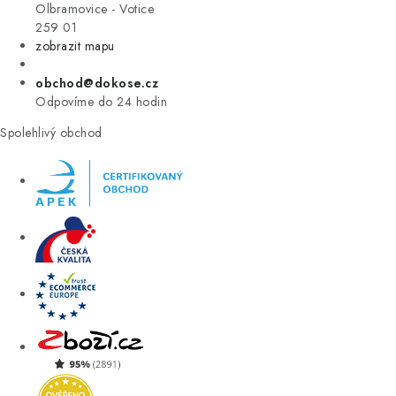
VÝPRODEJ
Olbramovice - Votice
259 01
zobrazit mapu
ZNAČKY
obchod@dokose.cz
Úvod
Kontakt
Blog
Obchodní podmínky
Odpovíme do 24 hodin
Moje objednávka
Spolehlivý obchod