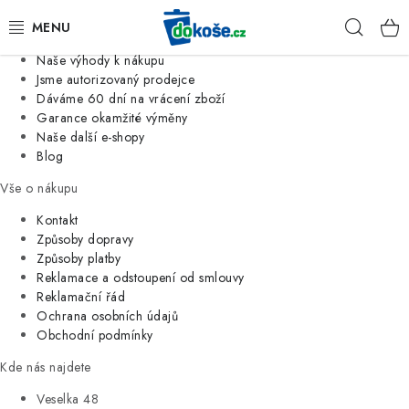
Informace o nás
Hleda
Jsme tradiční česká firma
Naše výhody k nákupu
KOŠE
Jsme autorizovaný prodejce
Dáváme 60 dní na vrácení zboží
Garance okamžité výměny
SÁČKY
Naše další e-shopy
Blog
KOUPELNA
Vše o nákupu
KUCHYNĚ
Kontakt
Způsoby dopravy
Způsoby platby
ORGANIZACE
Reklamace a odstoupení od smlouvy
Reklamační řád
DOMÁCNOST
Ochrana osobních údajů
Obchodní podmínky
ÚKLID
Kde nás najdete
Veselka 48