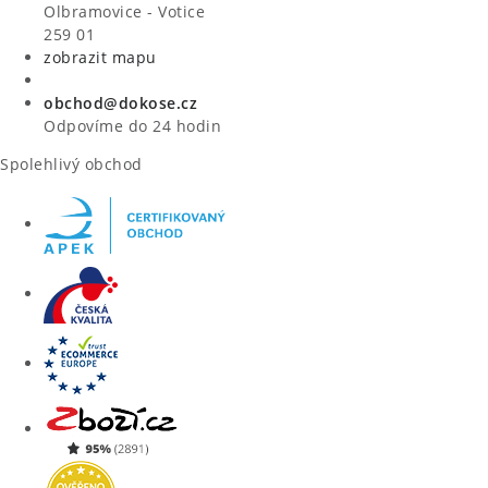
VÝPRODEJ
Olbramovice - Votice
259 01
zobrazit mapu
ZNAČKY
obchod@dokose.cz
Úvod
Kontakt
Blog
Obchodní podmínky
Odpovíme do 24 hodin
Moje objednávka
Spolehlivý obchod