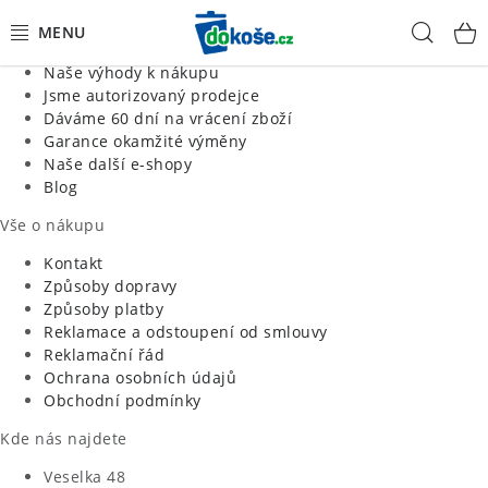
Informace o nás
Hled
Jsme tradiční česká firma
Naše výhody k nákupu
KOŠE
Jsme autorizovaný prodejce
Dáváme 60 dní na vrácení zboží
Garance okamžité výměny
SÁČKY
Naše další e-shopy
Blog
KOUPELNA
Vše o nákupu
KUCHYNĚ
Kontakt
Způsoby dopravy
Způsoby platby
ORGANIZACE
Reklamace a odstoupení od smlouvy
Reklamační řád
DOMÁCNOST
Ochrana osobních údajů
Obchodní podmínky
ÚKLID
Kde nás najdete
Veselka 48