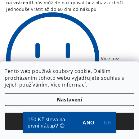
na vrácení
U nás můžete nakupovat bez obav a zboží
jednoduše vrátit až do 60 dní od nákupu
Více než
Tento web používá soubory cookie. Dalším
procházením tohoto webu vyjadřujete souhlas s
jejich používáním.
Více informací
.
Nastavení
47 000 spokojených zákazníků
Rádi vám s nákupem
kdykoli pomůžeme: 4000+ ověřených recenzí na Zboží
150 Kč sleva na
Souhlasím
a Heurece
ANO
NE
první nákup? 😊
Zákaznická podpora
Potřebujete poradit s výběrem nebo máte jiný dotaz?