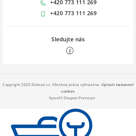
+420 773 111 269
+420 773 111 269
Z
á
p
Copyright 2026
Dokose.cz
. Všechna práva vyhrazena.
Upravit nastavení
a
cookies
Vytvořil Shoptet Premium
t
í