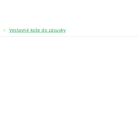
Přejít
na
obsah
Vestavné koše do zásuvky