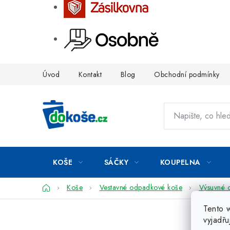
Přejít
Úvod
Kontakt
Blog
Obchodní podmínky
na
obsah
KOŠE
SÁČKY
KOUPELNA
Domů
Koše
Vestavné odpadkové koše
Výsuvné 
Tento 
vyjadřu