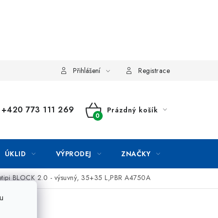
Přihlášení
Registrace
+420 773 111 269
Prázdný košík
NÁKUPNÍ
KOŠÍK
ÚKLID
VÝPRODEJ
ZNAČKY
letipi BLOCK 2.0 - výsuvný, 35+35 L,PBR A4750A
u