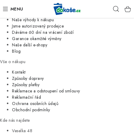
Informace o nás
Hleda
Jsme tradiční česká firma
Naše výhody k nákupu
KOŠE
Jsme autorizovaný prodejce
Dáváme 60 dní na vrácení zboží
Garance okamžité výměny
SÁČKY
Naše další e-shopy
Blog
KOUPELNA
Vše o nákupu
KUCHYNĚ
Kontakt
Způsoby dopravy
Způsoby platby
ORGANIZACE
Reklamace a odstoupení od smlouvy
Reklamační řád
DOMÁCNOST
Ochrana osobních údajů
Obchodní podmínky
ÚKLID
Kde nás najdete
Veselka 48