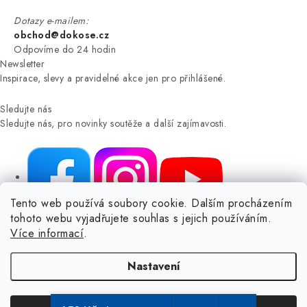
Dotazy e-mailem:
obchod@dokose.cz
Odpovíme do 24 hodin
Newsletter
Inspirace, slevy a pravidelné akce jen pro přihlášené.
Sledujte nás
Sledujte nás, pro novinky soutěže a další zajímavosti.
Tento web používá soubory cookie. Dalším procházením
tohoto webu vyjadřujete souhlas s jejich používáním.
NIKARO, s.r.o.
- Dokoše.cz, Veselka 48, 259 01 Olbramovice -
Více informací
.
Votice, ČESKÁ REPUBLIKA
Podle zákona o evidenci tržeb je prodávající povinen vystavit
Nastavení
kupujícímu účtenku.
Zároveň je povinen zaevidovat přijatou tržbu u správce daně online; v
případě technického výpadku pak nejpozději do 48 hodin.