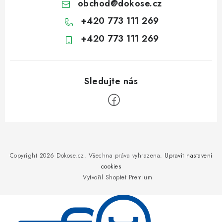
obchod
@
dokose.cz
+420 773 111 269
+420 773 111 269
Z
á
p
Copyright 2026
Dokose.cz
. Všechna práva vyhrazena.
Upravit nastavení
a
cookies
Vytvořil Shoptet Premium
t
í