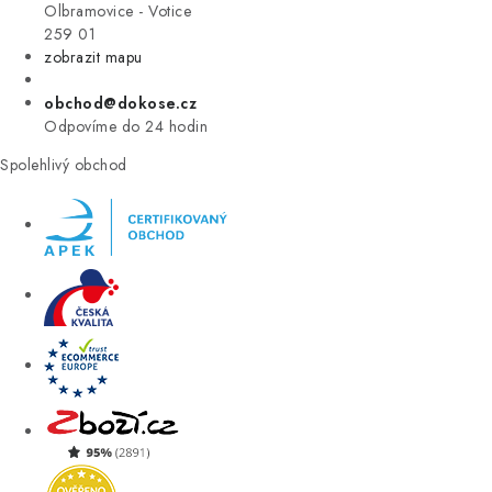
VÝPRODEJ
Olbramovice - Votice
259 01
zobrazit mapu
ZNAČKY
obchod@dokose.cz
Úvod
Kontakt
Blog
Obchodní podmínky
Odpovíme do 24 hodin
Moje objednávka
Spolehlivý obchod