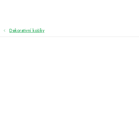
Přejít
na
obsah
Dekorativní košíky