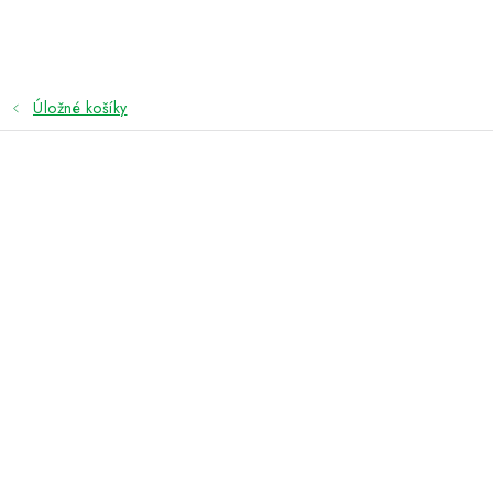
Přejít
na
obsah
Úložné košíky