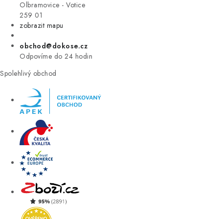
VÝPRODEJ
Olbramovice - Votice
259 01
zobrazit mapu
ZNAČKY
obchod@dokose.cz
Úvod
Kontakt
Blog
Obchodní podmínky
Odpovíme do 24 hodin
Moje objednávka
Spolehlivý obchod