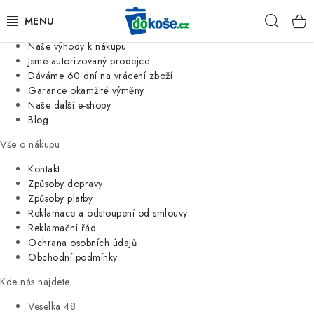
Informace o nás
Hleda
Jsme tradiční česká firma
Naše výhody k nákupu
KOŠE
Jsme autorizovaný prodejce
Dáváme 60 dní na vrácení zboží
Garance okamžité výměny
SÁČKY
Naše další e-shopy
Blog
KOUPELNA
Vše o nákupu
KUCHYNĚ
Kontakt
Způsoby dopravy
Způsoby platby
ORGANIZACE
Reklamace a odstoupení od smlouvy
Reklamační řád
DOMÁCNOST
Ochrana osobních údajů
Obchodní podmínky
ÚKLID
Kde nás najdete
Veselka 48