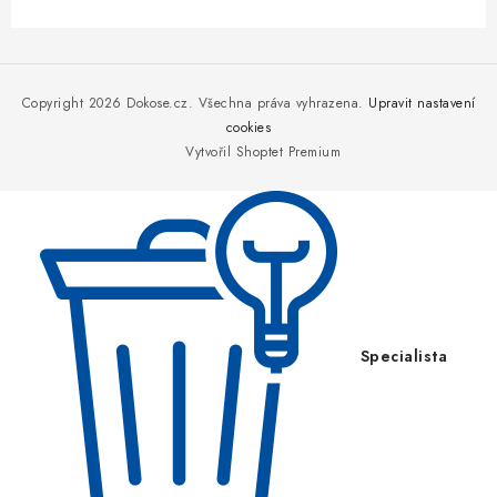
Z
á
p
Copyright 2026
Dokose.cz
. Všechna práva vyhrazena.
Upravit nastavení
a
cookies
Vytvořil Shoptet Premium
t
í
Specialista