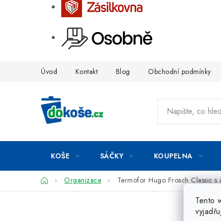
Přejít
Úvod
Kontakt
Blog
Obchodní podmínky
na
obsah
KOŠE
SÁČKY
KOUPELNA
Domů
Organizace
Termofor Hugo Frosch Classic s
Tento 
vyjadřu