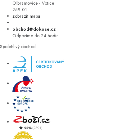
VÝPRODEJ
Olbramovice - Votice
259 01
zobrazit mapu
ZNAČKY
obchod@dokose.cz
Úvod
Kontakt
Blog
Obchodní podmínky
Odpovíme do 24 hodin
Moje objednávka
Spolehlivý obchod