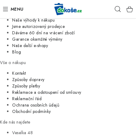
Informace o nás
Hleda
Jsme tradiční česká firma
Naše výhody k nákupu
KOŠE
Jsme autorizovaný prodejce
Dáváme 60 dní na vrácení zboží
Garance okamžité výměny
SÁČKY
Naše další e-shopy
Blog
KOUPELNA
Vše o nákupu
KUCHYNĚ
Kontakt
Způsoby dopravy
Způsoby platby
ORGANIZACE
Reklamace a odstoupení od smlouvy
Reklamační řád
DOMÁCNOST
Ochrana osobních údajů
Obchodní podmínky
ÚKLID
Kde nás najdete
Veselka 48