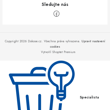
Z
á
p
Copyright 2026
Dokose.cz
. Všechna práva vyhrazena.
Upravit nastavení
a
cookies
Vytvořil Shoptet Premium
t
í
Specialista