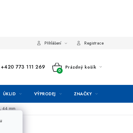
Přihlášení
Registrace
+420 773 111 269
Prázdný košík
NÁKUPNÍ
KOŠÍK
ÚKLID
VÝPRODEJ
ZNAČKY
v, 44 mm
u