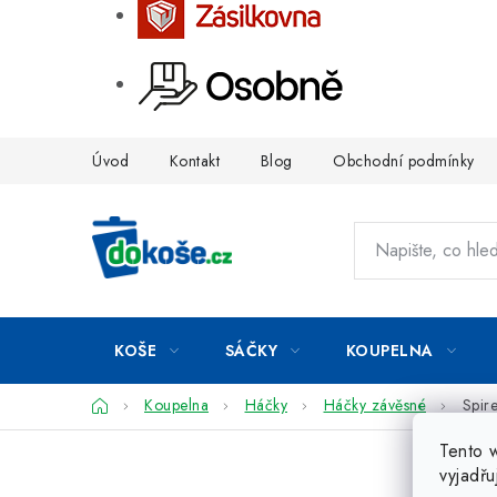
Přejít
Úvod
Kontakt
Blog
Obchodní podmínky
na
obsah
KOŠE
SÁČKY
KOUPELNA
Domů
Koupelna
Háčky
Háčky závěsné
Spir
Tento 
vyjadřu