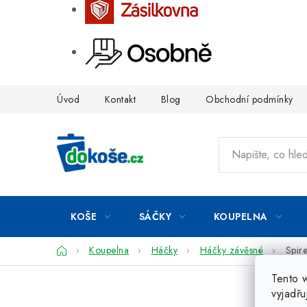
Přejít
Úvod
Kontakt
Blog
Obchodní podmínky
na
obsah
KOŠE
SÁČKY
KOUPELNA
Domů
Koupelna
Háčky
Háčky závěsné
Spir
Tento 
vyjadřu