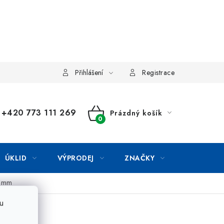
Přihlášení
Registrace
+420 773 111 269
Prázdný košík
NÁKUPNÍ
KOŠÍK
ÚKLID
VÝPRODEJ
ZNAČKY
4 mm
u