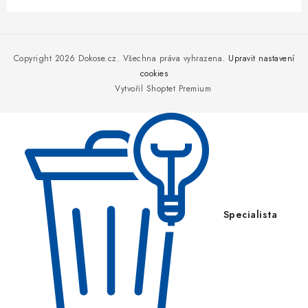
Z
á
p
Copyright 2026
Dokose.cz
. Všechna práva vyhrazena.
Upravit nastavení
a
cookies
Vytvořil Shoptet Premium
t
í
Specialista