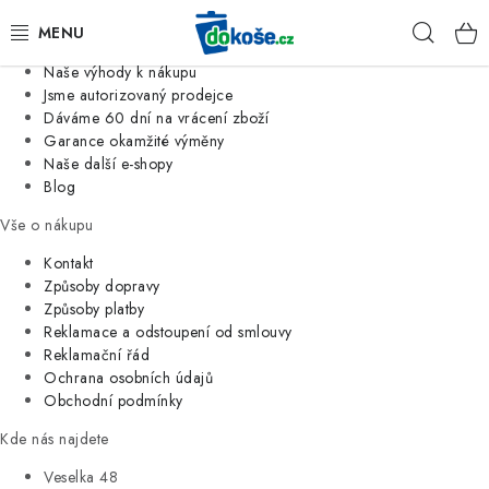
Informace o nás
Hleda
Jsme tradiční česká firma
Naše výhody k nákupu
KOŠE
Jsme autorizovaný prodejce
Dáváme 60 dní na vrácení zboží
Garance okamžité výměny
SÁČKY
Naše další e-shopy
Blog
KOUPELNA
Vše o nákupu
KUCHYNĚ
Kontakt
Způsoby dopravy
Způsoby platby
ORGANIZACE
Reklamace a odstoupení od smlouvy
Reklamační řád
DOMÁCNOST
Ochrana osobních údajů
Obchodní podmínky
ÚKLID
Kde nás najdete
Veselka 48