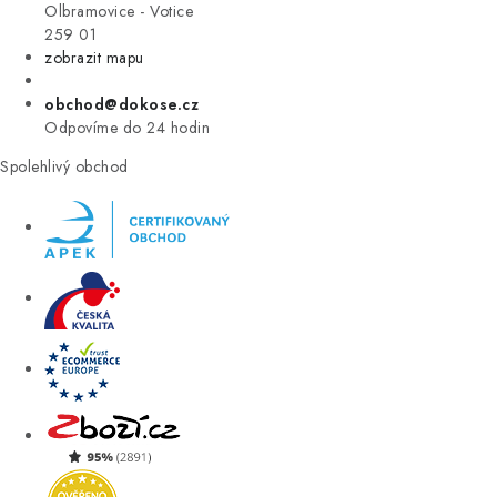
VÝPRODEJ
Olbramovice - Votice
259 01
zobrazit mapu
ZNAČKY
obchod@dokose.cz
Úvod
Kontakt
Blog
Obchodní podmínky
Odpovíme do 24 hodin
Moje objednávka
Spolehlivý obchod