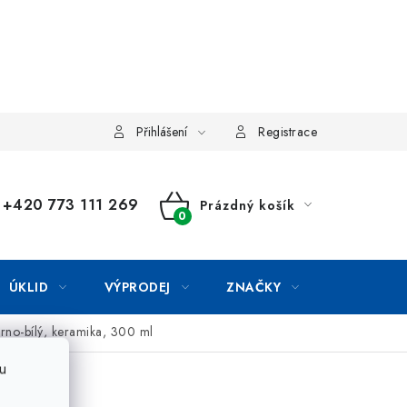
Přihlášení
Registrace
+420 773 111 269
Prázdný košík
NÁKUPNÍ
KOŠÍK
ÚKLID
VÝPRODEJ
ZNAČKY
rno-bílý, keramika, 300 ml
u