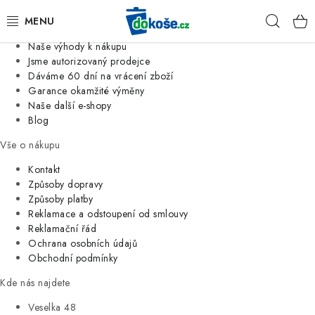
Informace o nás
Hleda
Jsme tradiční česká firma
Naše výhody k nákupu
KOŠE
Jsme autorizovaný prodejce
Dáváme 60 dní na vrácení zboží
Garance okamžité výměny
SÁČKY
Naše další e-shopy
Blog
KOUPELNA
Vše o nákupu
KUCHYNĚ
Kontakt
Způsoby dopravy
Způsoby platby
ORGANIZACE
Reklamace a odstoupení od smlouvy
Reklamační řád
DOMÁCNOST
Ochrana osobních údajů
Obchodní podmínky
ÚKLID
Kde nás najdete
Veselka 48