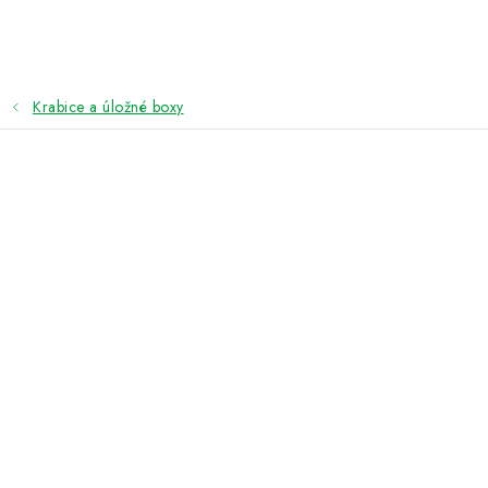
Přejít
na
obsah
Krabice a úložné boxy