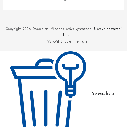
Z
á
p
Copyright 2026
Dokose.cz
. Všechna práva vyhrazena.
Upravit nastavení
a
cookies
Vytvořil Shoptet Premium
t
í
Specialista