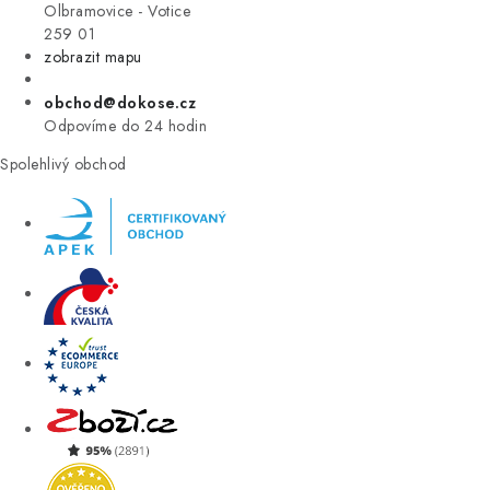
VÝPRODEJ
Olbramovice - Votice
259 01
zobrazit mapu
ZNAČKY
obchod@dokose.cz
Úvod
Kontakt
Blog
Obchodní podmínky
Odpovíme do 24 hodin
Moje objednávka
Spolehlivý obchod