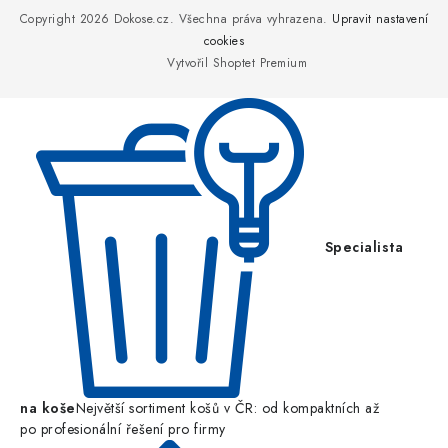
p
Copyright 2026
Dokose.cz
. Všechna práva vyhrazena.
Upravit nastavení
a
cookies
Vytvořil Shoptet Premium
t
í
Specialista
na koše
Největší sortiment košů v ČR: od kompaktních až
po profesionální řešení pro firmy