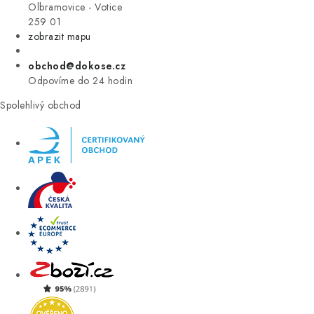
VÝPRODEJ
Olbramovice - Votice
259 01
zobrazit mapu
ZNAČKY
obchod@dokose.cz
Úvod
Kontakt
Blog
Obchodní podmínky
Odpovíme do 24 hodin
Moje objednávka
Spolehlivý obchod