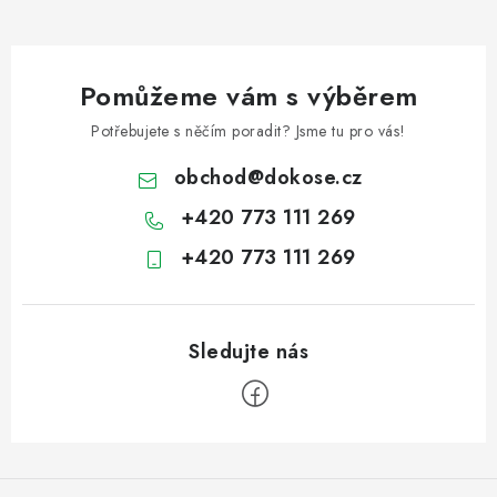
Pomůžeme vám s výběrem
Potřebujete s něčím poradit? Jsme tu pro vás!
obchod
@
dokose.cz
+420 773 111 269
+420 773 111 269
Z
á