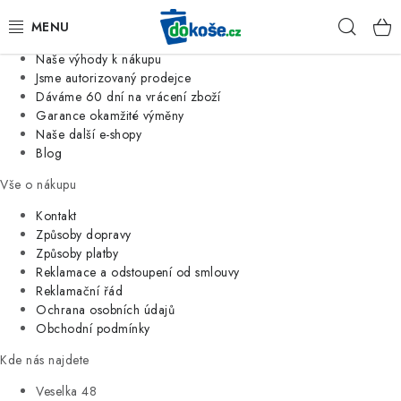
Informace o nás
Hleda
Jsme tradiční česká firma
Naše výhody k nákupu
KOŠE
Jsme autorizovaný prodejce
Dáváme 60 dní na vrácení zboží
Garance okamžité výměny
SÁČKY
Naše další e-shopy
Blog
KOUPELNA
Vše o nákupu
KUCHYNĚ
Kontakt
Způsoby dopravy
Způsoby platby
ORGANIZACE
Reklamace a odstoupení od smlouvy
Reklamační řád
DOMÁCNOST
Ochrana osobních údajů
Obchodní podmínky
ÚKLID
Kde nás najdete
Veselka 48