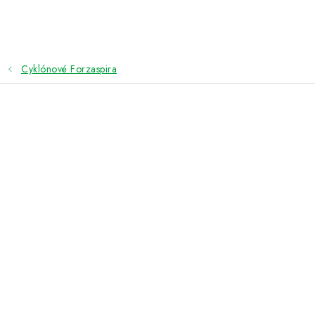
Přejít
na
obsah
Cyklónové Forzaspira