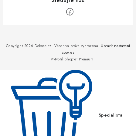
Z
á
p
Copyright 2026
Dokose.cz
. Všechna práva vyhrazena.
Upravit nastavení
a
cookies
Vytvořil Shoptet Premium
t
í
Specialista