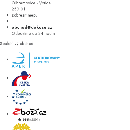
VÝPRODEJ
Olbramovice - Votice
259 01
zobrazit mapu
ZNAČKY
obchod@dokose.cz
Úvod
Kontakt
Blog
Obchodní podmínky
Odpovíme do 24 hodin
Moje objednávka
Spolehlivý obchod