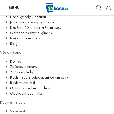
Informace o nás
Hleda
Jsme tradiční česká firma
Naše výhody k nákupu
KOŠE
Jsme autorizovaný prodejce
Dáváme 60 dní na vrácení zboží
Garance okamžité výměny
SÁČKY
Naše další e-shopy
Blog
KOUPELNA
Vše o nákupu
KUCHYNĚ
Kontakt
Způsoby dopravy
Způsoby platby
ORGANIZACE
Reklamace a odstoupení od smlouvy
Reklamační řád
DOMÁCNOST
Ochrana osobních údajů
Obchodní podmínky
ÚKLID
Kde nás najdete
Veselka 48