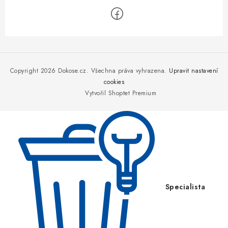
Z
á
p
Copyright 2026
Dokose.cz
. Všechna práva vyhrazena.
Upravit nastavení
a
cookies
Vytvořil Shoptet Premium
t
í
Specialista