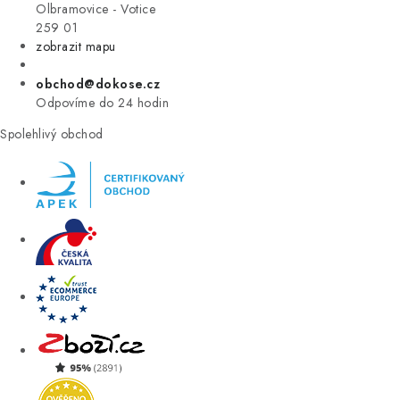
VÝPRODEJ
Olbramovice - Votice
259 01
zobrazit mapu
ZNAČKY
obchod@dokose.cz
Úvod
Kontakt
Blog
Obchodní podmínky
Odpovíme do 24 hodin
Moje objednávka
Spolehlivý obchod