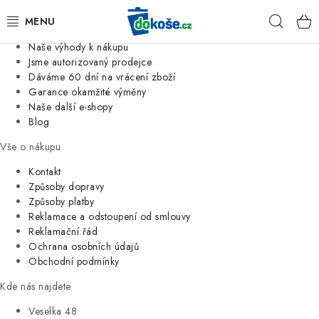
Informace o nás
Hleda
Jsme tradiční česká firma
Naše výhody k nákupu
KOŠE
Jsme autorizovaný prodejce
Dáváme 60 dní na vrácení zboží
Garance okamžité výměny
SÁČKY
Naše další e-shopy
Blog
KOUPELNA
Vše o nákupu
KUCHYNĚ
Kontakt
Způsoby dopravy
Způsoby platby
ORGANIZACE
Reklamace a odstoupení od smlouvy
Reklamační řád
DOMÁCNOST
Ochrana osobních údajů
Obchodní podmínky
ÚKLID
Kde nás najdete
Veselka 48