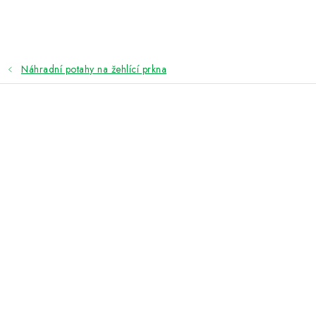
Přejít
na
obsah
Náhradní potahy na žehlící prkna