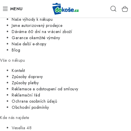
Informace o nás
Hleda
Jsme tradiční česká firma
Naše výhody k nákupu
KOŠE
Jsme autorizovaný prodejce
Dáváme 60 dní na vrácení zboží
Garance okamžité výměny
SÁČKY
Naše další e-shopy
Blog
KOUPELNA
Vše o nákupu
KUCHYNĚ
Kontakt
Způsoby dopravy
Způsoby platby
ORGANIZACE
Reklamace a odstoupení od smlouvy
Reklamační řád
DOMÁCNOST
Ochrana osobních údajů
Obchodní podmínky
ÚKLID
Kde nás najdete
Veselka 48