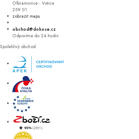
VÝPRODEJ
Olbramovice - Votice
259 01
zobrazit mapu
ZNAČKY
obchod@dokose.cz
Úvod
Kontakt
Blog
Obchodní podmínky
Odpovíme do 24 hodin
Moje objednávka
Spolehlivý obchod