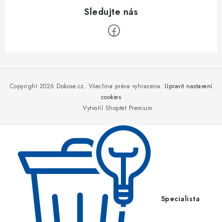
Z
á
p
Copyright 2026
Dokose.cz
. Všechna práva vyhrazena.
Upravit nastavení
a
cookies
Vytvořil Shoptet Premium
t
í
Specialista