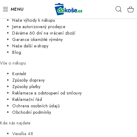
Informace o nás
Hleda
Jsme tradiční česká firma
Naše výhody k nákupu
KOŠE
Jsme autorizovaný prodejce
Dáváme 60 dní na vrácení zboží
Garance okamžité výměny
SÁČKY
Naše další e-shopy
Blog
KOUPELNA
Vše o nákupu
KUCHYNĚ
Kontakt
Způsoby dopravy
Způsoby platby
ORGANIZACE
Reklamace a odstoupení od smlouvy
Reklamační řád
DOMÁCNOST
Ochrana osobních údajů
Obchodní podmínky
ÚKLID
Kde nás najdete
Veselka 48