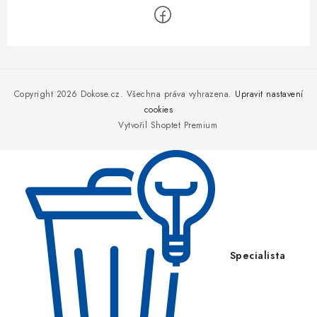
Z
á
p
Copyright 2026
Dokose.cz
. Všechna práva vyhrazena.
Upravit nastavení
a
cookies
Vytvořil Shoptet Premium
t
í
Specialista