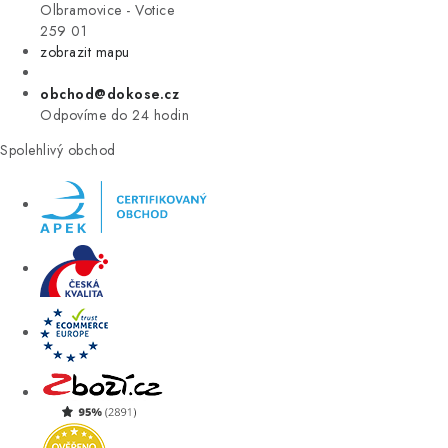
VÝPRODEJ
Olbramovice - Votice
259 01
zobrazit mapu
ZNAČKY
obchod@dokose.cz
Úvod
Kontakt
Blog
Obchodní podmínky
Odpovíme do 24 hodin
Moje objednávka
Spolehlivý obchod