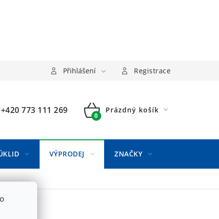
Přihlášení
Registrace
+420 773 111 269
Prázdný košík
NÁKUPNÍ
KOŠÍK
ÚKLID
VÝPRODEJ
ZNAČKY
to