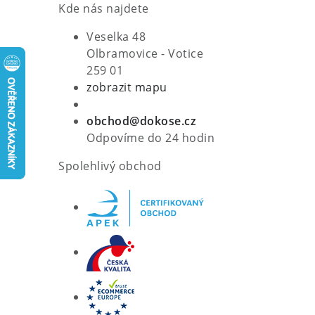
Kde nás najdete
Veselka 48
Olbramovice - Votice
259 01
zobrazit mapu
obchod@dokose.cz
Odpovíme do 24 hodin
Spolehlivý obchod