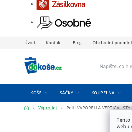
Přejít
Úvod
Kontakt
Blog
Obchodní podmín
na
obsah
KOŠE
SÁČKY
KOUPELNA
Domů
Výprodej
Polti VAPORELLA VERTICAL STY
Tento 
webu v