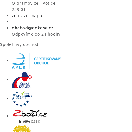
VÝPRODEJ
Olbramovice - Votice
259 01
zobrazit mapu
ZNAČKY
obchod@dokose.cz
Úvod
Kontakt
Blog
Obchodní podmínky
Odpovíme do 24 hodin
Moje objednávka
Spolehlivý obchod