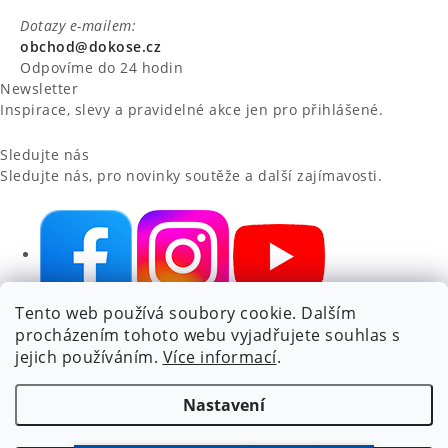
Dotazy e-mailem:
obchod@dokose.cz
Odpovíme do 24 hodin
Newsletter
Inspirace, slevy a pravidelné akce jen pro přihlášené.
Sledujte nás
Sledujte nás, pro novinky soutěže a další zajímavosti.
Tento web používá soubory cookie. Dalším
NIKARO, s.r.o.
- Dokoše.cz, Veselka 48, 259 01 Olbramovice -
procházením tohoto webu vyjadřujete souhlas s
Votice, ČESKÁ REPUBLIKA
jejich používáním.
Více informací
.
Podle zákona o evidenci tržeb je prodávající povinen vystavit
kupujícímu účtenku.
Nastavení
Zároveň je povinen zaevidovat přijatou tržbu u správce daně
online; v případě technického výpadku pak nejpozději do 48