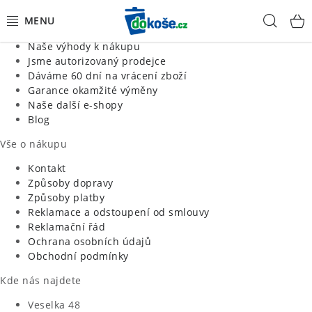
Informace o nás
Hled
Jsme tradiční česká firma
Naše výhody k nákupu
KOŠE
Jsme autorizovaný prodejce
Dáváme 60 dní na vrácení zboží
Garance okamžité výměny
SÁČKY
Naše další e-shopy
Blog
KOUPELNA
Vše o nákupu
KUCHYNĚ
Kontakt
Způsoby dopravy
Způsoby platby
ORGANIZACE
Reklamace a odstoupení od smlouvy
Reklamační řád
DOMÁCNOST
Ochrana osobních údajů
Obchodní podmínky
ÚKLID
Kde nás najdete
Veselka 48