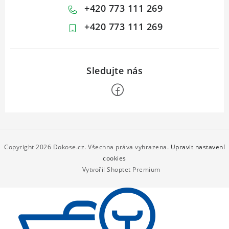
+420 773 111 269
+420 773 111 269
Z
á
p
Copyright 2026
Dokose.cz
. Všechna práva vyhrazena.
Upravit nastavení
a
cookies
Vytvořil Shoptet Premium
t
í