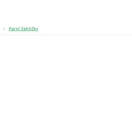
Přejít
na
obsah
Parní žehličky