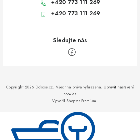
+420 773 111 269
+420 773 111 269
Z
á
p
Copyright 2026
Dokose.cz
. Všechna práva vyhrazena.
Upravit nastavení
a
cookies
Vytvořil Shoptet Premium
t
í