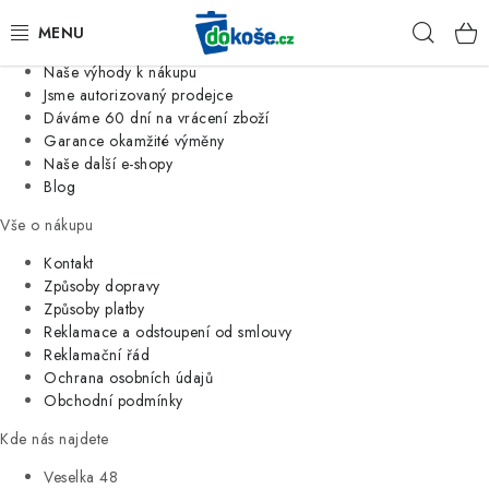
Informace o nás
Hleda
Jsme tradiční česká firma
Naše výhody k nákupu
KOŠE
Jsme autorizovaný prodejce
Dáváme 60 dní na vrácení zboží
Garance okamžité výměny
SÁČKY
Naše další e-shopy
Blog
KOUPELNA
Vše o nákupu
KUCHYNĚ
Kontakt
Způsoby dopravy
Způsoby platby
ORGANIZACE
Reklamace a odstoupení od smlouvy
Reklamační řád
DOMÁCNOST
Ochrana osobních údajů
Obchodní podmínky
ÚKLID
Kde nás najdete
Veselka 48