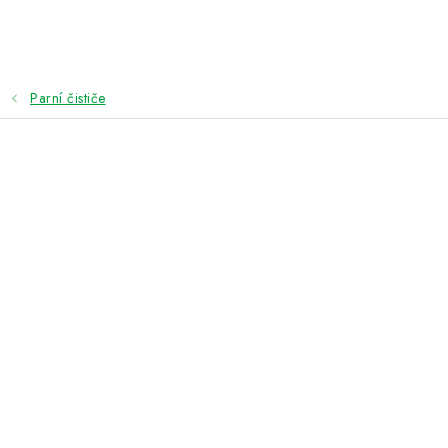
Přejít
na
obsah
Parní čističe