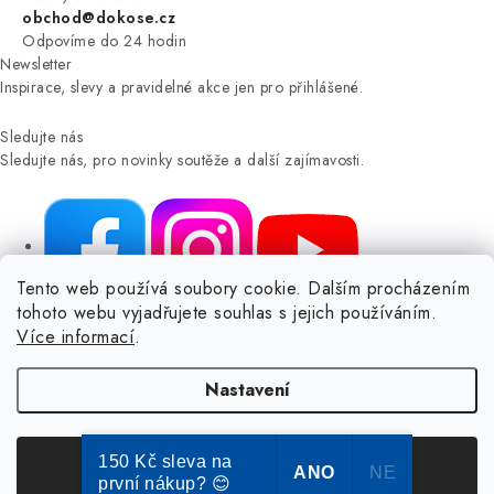
obchod@dokose.cz
Odpovíme do 24 hodin
Newsletter
Inspirace, slevy a pravidelné akce jen pro přihlášené.
Sledujte nás
Sledujte nás, pro novinky soutěže a další zajímavosti.
Tento web používá soubory cookie. Dalším procházením
tohoto webu vyjadřujete souhlas s jejich používáním.
NIKARO, s.r.o.
- Dokoše.cz, Veselka 48, 259 01 Olbramovice -
Více informací
.
Votice, ČESKÁ REPUBLIKA
Podle zákona o evidenci tržeb je prodávající povinen vystavit
Nastavení
kupujícímu účtenku.
Zároveň je povinen zaevidovat přijatou tržbu u správce daně online; v
případě technického výpadku pak nejpozději do 48 hodin.
150 Kč sleva na
Souhlasím
ANO
NE
první nákup? 😊
© Copyright 2004-2024 Dokose.cz | webdesign
2bcreative.cz