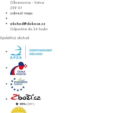
VÝPRODEJ
Olbramovice - Votice
259 01
zobrazit mapu
ZNAČKY
obchod@dokose.cz
Úvod
Kontakt
Blog
Obchodní podmínky
Odpovíme do 24 hodin
Moje objednávka
Spolehlivý obchod