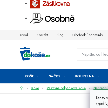
Přejít
Úvod
Kontakt
Blog
Obchodní podmínky
na
obsah
KOŠE
SÁČKY
KOUPELNA
Domů
Koše
Vestavné odpadkové koše
Náhradní 
Tento 
vyjadřu