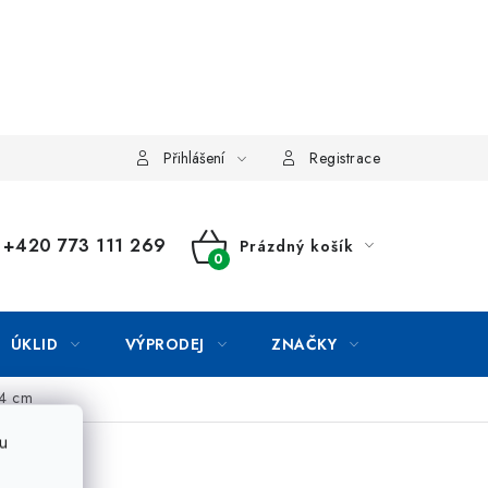
Přihlášení
Registrace
+420 773 111 269
Prázdný košík
NÁKUPNÍ
KOŠÍK
ÚKLID
VÝPRODEJ
ZNAČKY
24 cm
u