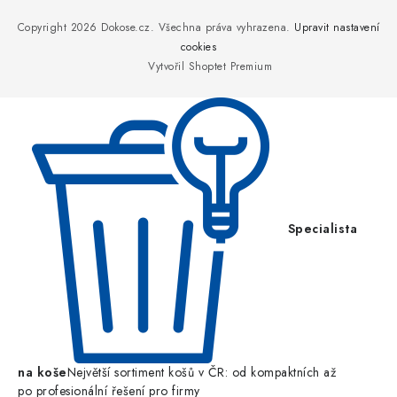
á
p
Copyright 2026
Dokose.cz
. Všechna práva vyhrazena.
Upravit nastavení
a
cookies
Vytvořil Shoptet Premium
t
í
Specialista
na koše
Největší sortiment košů v ČR: od kompaktních až
po profesionální řešení pro firmy