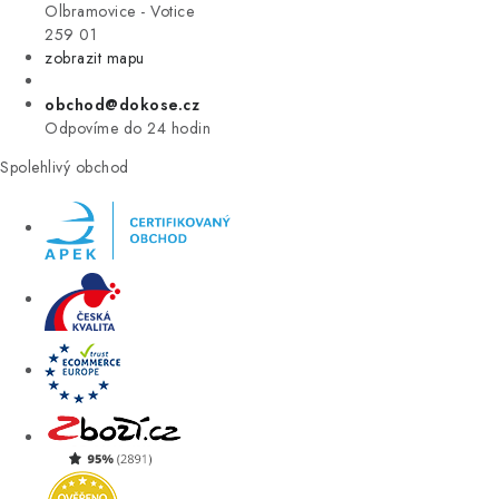
VÝPRODEJ
Olbramovice - Votice
259 01
zobrazit mapu
ZNAČKY
obchod@dokose.cz
Úvod
Kontakt
Blog
Obchodní podmínky
Odpovíme do 24 hodin
Moje objednávka
Spolehlivý obchod