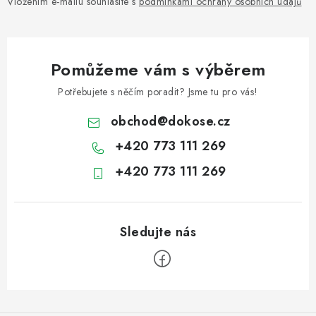
Vložením e-mailu souhlasíte s
podmínkami ochrany osobních údajů
Pomůžeme vám s výběrem
Potřebujete s něčím poradit? Jsme tu pro vás!
obchod
@
dokose.cz
+420 773 111 269
+420 773 111 269
Z