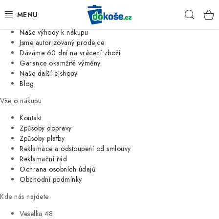
Informace o nás
Hleda
Jsme tradiční česká firma
Naše výhody k nákupu
KOŠE
Jsme autorizovaný prodejce
Dáváme 60 dní na vrácení zboží
Garance okamžité výměny
SÁČKY
Naše další e-shopy
Blog
KOUPELNA
Vše o nákupu
KUCHYNĚ
Kontakt
Způsoby dopravy
Způsoby platby
ORGANIZACE
Reklamace a odstoupení od smlouvy
Reklamační řád
DOMÁCNOST
Ochrana osobních údajů
Obchodní podmínky
ÚKLID
Kde nás najdete
Veselka 48