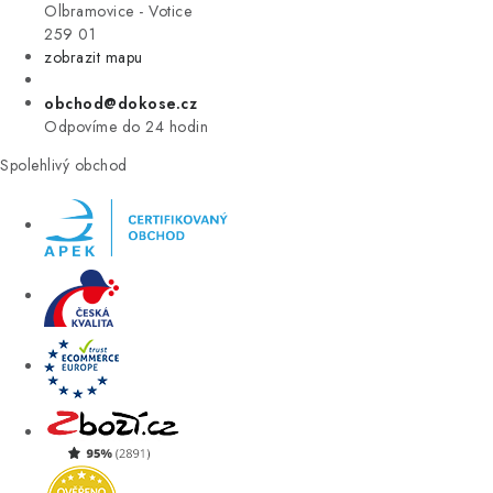
VÝPRODEJ
Olbramovice - Votice
259 01
zobrazit mapu
ZNAČKY
obchod@dokose.cz
Úvod
Kontakt
Blog
Obchodní podmínky
Odpovíme do 24 hodin
Moje objednávka
Spolehlivý obchod