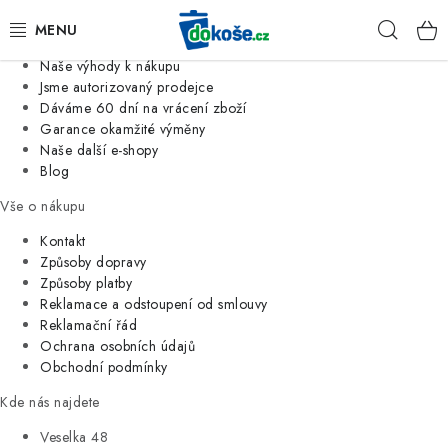
Informace o nás
Hleda
Jsme tradiční česká firma
Naše výhody k nákupu
KOŠE
Jsme autorizovaný prodejce
Dáváme 60 dní na vrácení zboží
Garance okamžité výměny
SÁČKY
Naše další e-shopy
Blog
KOUPELNA
Vše o nákupu
KUCHYNĚ
Kontakt
Způsoby dopravy
Způsoby platby
ORGANIZACE
Reklamace a odstoupení od smlouvy
Reklamační řád
DOMÁCNOST
Ochrana osobních údajů
Obchodní podmínky
ÚKLID
Kde nás najdete
Veselka 48