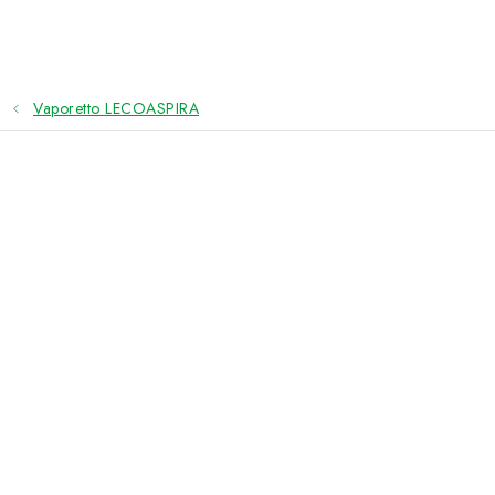
Přejít
na
obsah
Vaporetto LECOASPIRA