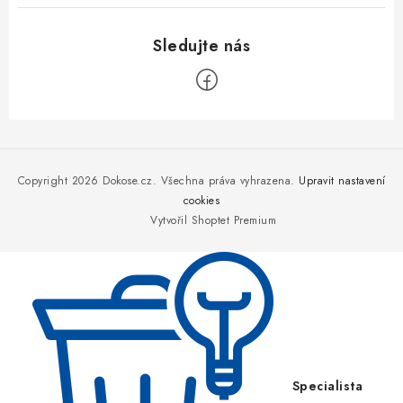
Z
á
p
Copyright 2026
Dokose.cz
. Všechna práva vyhrazena.
Upravit nastavení
a
cookies
Vytvořil Shoptet Premium
t
í
Specialista