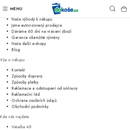
Informace o nás
Hleda
Jsme tradiční česká firma
Naše výhody k nákupu
KOŠE
Jsme autorizovaný prodejce
Dáváme 60 dní na vrácení zboží
Garance okamžité výměny
SÁČKY
Naše další e-shopy
Blog
KOUPELNA
Vše o nákupu
KUCHYNĚ
Kontakt
Způsoby dopravy
Způsoby platby
ORGANIZACE
Reklamace a odstoupení od smlouvy
Reklamační řád
DOMÁCNOST
Ochrana osobních údajů
Obchodní podmínky
ÚKLID
Kde nás najdete
Veselka 48