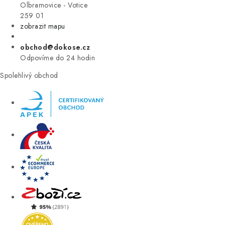
VÝPRODEJ
Olbramovice - Votice
259 01
zobrazit mapu
ZNAČKY
obchod@dokose.cz
Úvod
Kontakt
Blog
Obchodní podmínky
Odpovíme do 24 hodin
Moje objednávka
Spolehlivý obchod