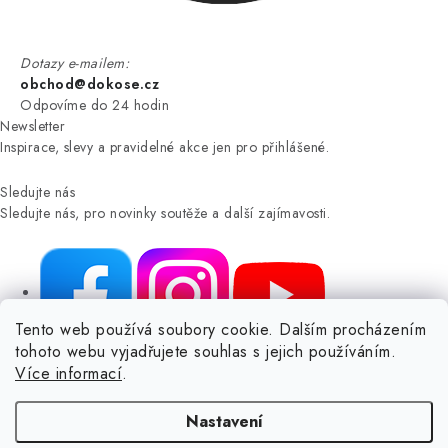
Dotazy e-mailem:
obchod@dokose.cz
Odpovíme do 24 hodin
Newsletter
Inspirace, slevy a pravidelné akce jen pro přihlášené.
Sledujte nás
Sledujte nás, pro novinky soutěže a další zajímavosti.
Tento web používá soubory cookie. Dalším procházením
tohoto webu vyjadřujete souhlas s jejich používáním.
NIKARO, s.r.o.
- Dokoše.cz, Veselka 48, 259 01 Olbramovice -
Více informací
.
Votice, ČESKÁ REPUBLIKA
Podle zákona o evidenci tržeb je prodávající povinen vystavit
Nastavení
kupujícímu účtenku.