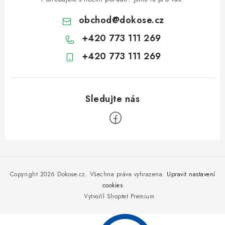
obchod
@
dokose.cz
+420 773 111 269
+420 773 111 269
Z
á
p
Copyright 2026
Dokose.cz
. Všechna práva vyhrazena.
Upravit nastavení
a
cookies
Vytvořil Shoptet Premium
t
í