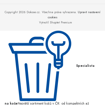
á
p
Copyright 2026
Dokose.cz
. Všechna práva vyhrazena.
Upravit nastavení
a
cookies
Vytvořil Shoptet Premium
t
í
Specialista
na koše
Největší sortiment košů v ČR: od kompaktních až