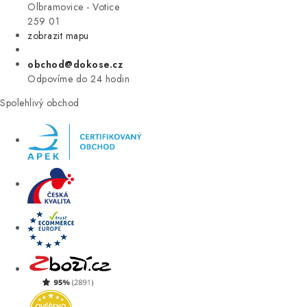
VÝPRODEJ
Olbramovice - Votice
259 01
zobrazit mapu
ZNAČKY
obchod@dokose.cz
Úvod
Kontakt
Blog
Obchodní podmínky
Odpovíme do 24 hodin
Moje objednávka
Spolehlivý obchod