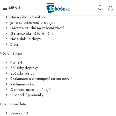
Informace o nás
Hleda
Jsme tradiční česká firma
Naše výhody k nákupu
KOŠE
Jsme autorizovaný prodejce
Dáváme 60 dní na vrácení zboží
Garance okamžité výměny
SÁČKY
Naše další e-shopy
Blog
KOUPELNA
Vše o nákupu
KUCHYNĚ
Kontakt
Způsoby dopravy
Způsoby platby
ORGANIZACE
Reklamace a odstoupení od smlouvy
Reklamační řád
DOMÁCNOST
Ochrana osobních údajů
Obchodní podmínky
ÚKLID
Kde nás najdete
Veselka 48