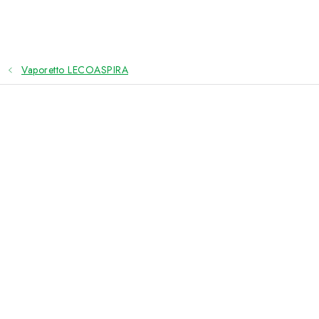
Přejít
na
obsah
Vaporetto LECOASPIRA