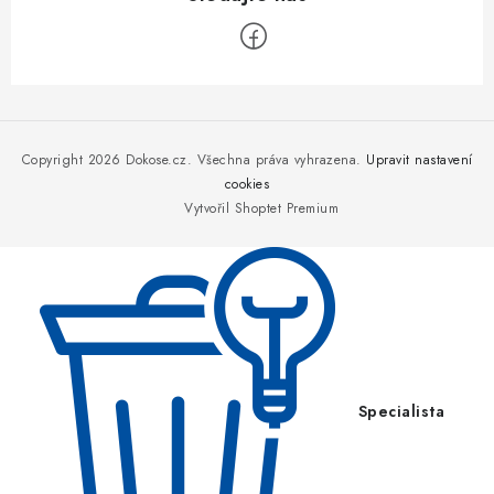
Z
á
p
Copyright 2026
Dokose.cz
. Všechna práva vyhrazena.
Upravit nastavení
a
cookies
Vytvořil Shoptet Premium
t
í
Specialista