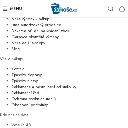
Informace o nás
Hleda
Jsme tradiční česká firma
Naše výhody k nákupu
KOŠE
Jsme autorizovaný prodejce
Dáváme 60 dní na vrácení zboží
Garance okamžité výměny
SÁČKY
Naše další e-shopy
Blog
KOUPELNA
Vše o nákupu
KUCHYNĚ
Kontakt
Způsoby dopravy
Způsoby platby
ORGANIZACE
Reklamace a odstoupení od smlouvy
Reklamační řád
DOMÁCNOST
Ochrana osobních údajů
Obchodní podmínky
ÚKLID
Kde nás najdete
Veselka 48