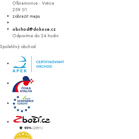
VÝPRODEJ
Olbramovice - Votice
259 01
zobrazit mapu
ZNAČKY
obchod@dokose.cz
Úvod
Kontakt
Blog
Obchodní podmínky
Odpovíme do 24 hodin
Moje objednávka
Spolehlivý obchod