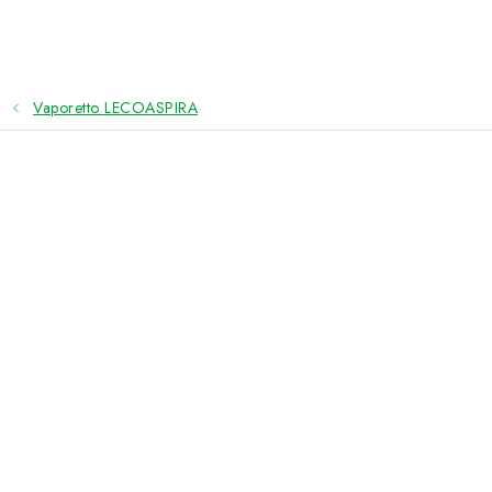
Přejít
na
obsah
Vaporetto LECOASPIRA