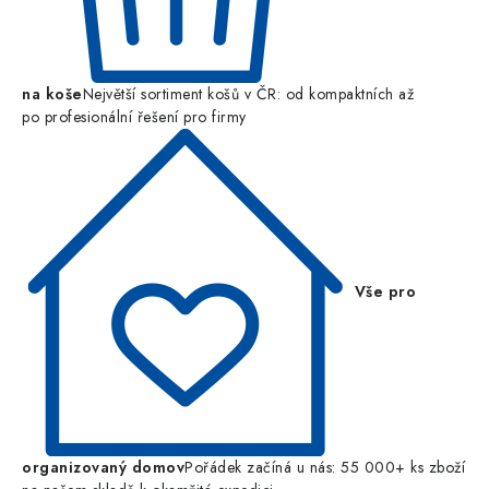
na koše
Největší sortiment košů v ČR: od kompaktních až
po profesionální řešení pro firmy
Vše pro
organizovaný domov
Pořádek začíná u nás: 55 000+ ks zboží