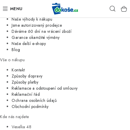
Informace o nás
Hleda
Jsme tradiční česká firma
Naše výhody k nákupu
KOŠE
Jsme autorizovaný prodejce
Dáváme 60 dní na vrácení zboží
Garance okamžité výměny
SÁČKY
Naše další e-shopy
Blog
KOUPELNA
Vše o nákupu
KUCHYNĚ
Kontakt
Způsoby dopravy
Způsoby platby
ORGANIZACE
Reklamace a odstoupení od smlouvy
Reklamační řád
DOMÁCNOST
Ochrana osobních údajů
Obchodní podmínky
ÚKLID
Kde nás najdete
Veselka 48