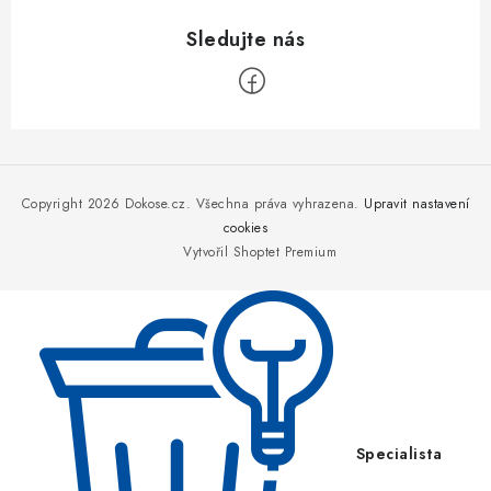
Z
á
p
Copyright 2026
Dokose.cz
. Všechna práva vyhrazena.
Upravit nastavení
a
cookies
Vytvořil Shoptet Premium
t
í
Specialista