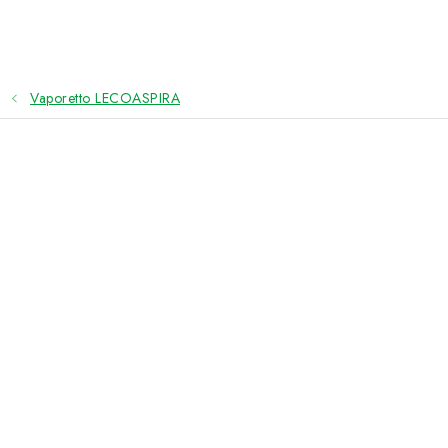
Přejít
na
obsah
Vaporetto LECOASPIRA