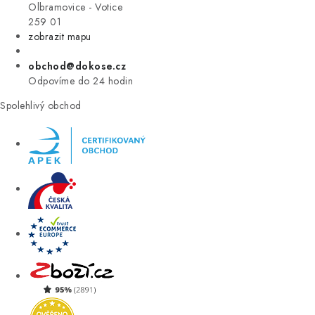
VÝPRODEJ
Olbramovice - Votice
259 01
zobrazit mapu
ZNAČKY
obchod@dokose.cz
Úvod
Kontakt
Blog
Obchodní podmínky
Odpovíme do 24 hodin
Moje objednávka
Spolehlivý obchod