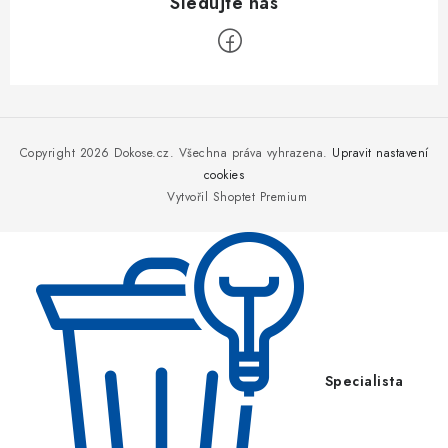
Z
á
p
Copyright 2026
Dokose.cz
. Všechna práva vyhrazena.
Upravit nastavení
a
cookies
Vytvořil Shoptet Premium
t
í
Specialista