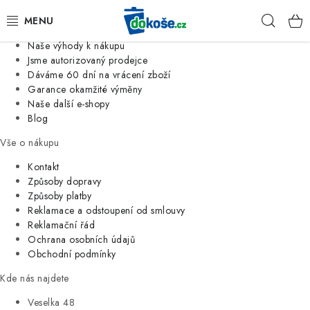
Informace o nás
Hleda
Jsme tradiční česká firma
Naše výhody k nákupu
KOŠE
Jsme autorizovaný prodejce
Dáváme 60 dní na vrácení zboží
Garance okamžité výměny
SÁČKY
Naše další e-shopy
Blog
KOUPELNA
Vše o nákupu
KUCHYNĚ
Kontakt
Způsoby dopravy
Způsoby platby
ORGANIZACE
Reklamace a odstoupení od smlouvy
Reklamační řád
DOMÁCNOST
Ochrana osobních údajů
Obchodní podmínky
ÚKLID
Kde nás najdete
Veselka 48