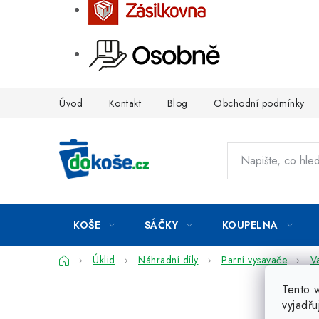
Přejít
Úvod
Kontakt
Blog
Obchodní podmínky
na
obsah
KOŠE
SÁČKY
KOUPELNA
Domů
Úklid
Náhradní díly
Parní vysavače
V
Tento 
vyjadřu