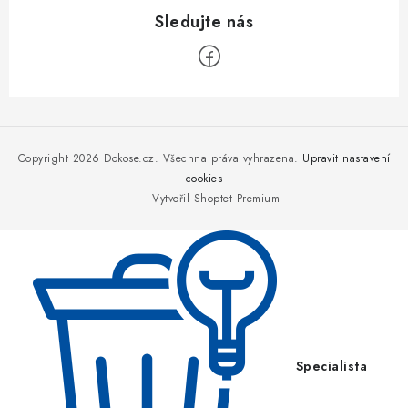
Z
á
p
Copyright 2026
Dokose.cz
. Všechna práva vyhrazena.
Upravit nastavení
a
cookies
Vytvořil Shoptet Premium
t
í
Specialista