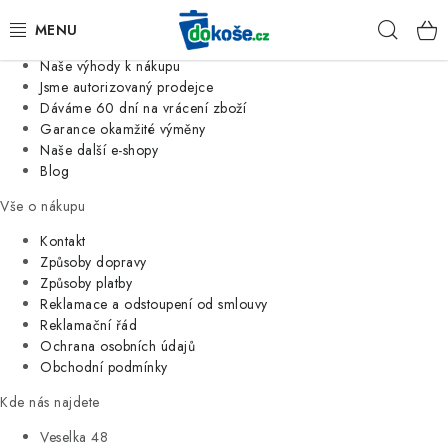
Informace o nás
Hleda
Jsme tradiční česká firma
Naše výhody k nákupu
KOŠE
Jsme autorizovaný prodejce
Dáváme 60 dní na vrácení zboží
Garance okamžité výměny
SÁČKY
Naše další e-shopy
Blog
KOUPELNA
Vše o nákupu
KUCHYNĚ
Kontakt
Způsoby dopravy
Způsoby platby
ORGANIZACE
Reklamace a odstoupení od smlouvy
Reklamační řád
DOMÁCNOST
Ochrana osobních údajů
Obchodní podmínky
ÚKLID
Kde nás najdete
Veselka 48