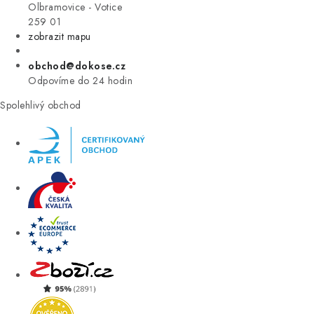
VÝPRODEJ
Olbramovice - Votice
259 01
zobrazit mapu
ZNAČKY
obchod@dokose.cz
Úvod
Kontakt
Blog
Obchodní podmínky
Odpovíme do 24 hodin
Moje objednávka
Spolehlivý obchod