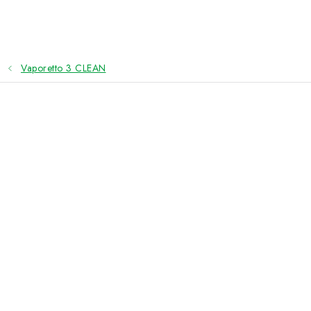
Přejít
na
obsah
Vaporetto 3 CLEAN