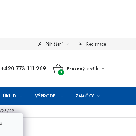
Přihlášení
Registrace
+420 773 111 269
Prázdný košík
NÁKUPNÍ
KOŠÍK
ÚKLID
VÝPRODEJ
ZNAČKY
4/28/29
u