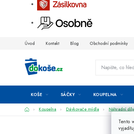
Přejít
Úvod
Kontakt
Blog
Obchodní podmínky
na
obsah
KOŠE
SÁČKY
KOUPELNA
Domů
Koupelna
Dávkovače mýdla
Náhradní díly
Tento 
vyjadřu