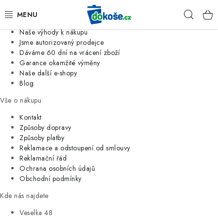
Informace o nás
Hleda
Jsme tradiční česká firma
Naše výhody k nákupu
KOŠE
Jsme autorizovaný prodejce
Dáváme 60 dní na vrácení zboží
Garance okamžité výměny
SÁČKY
Naše další e-shopy
Blog
KOUPELNA
Vše o nákupu
KUCHYNĚ
Kontakt
Způsoby dopravy
Způsoby platby
ORGANIZACE
Reklamace a odstoupení od smlouvy
Reklamační řád
DOMÁCNOST
Ochrana osobních údajů
Obchodní podmínky
ÚKLID
Kde nás najdete
Veselka 48