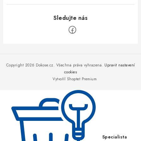
Z
á
p
Copyright 2026
Dokose.cz
. Všechna práva vyhrazena.
Upravit nastavení
a
cookies
Vytvořil Shoptet Premium
t
í
Specialista