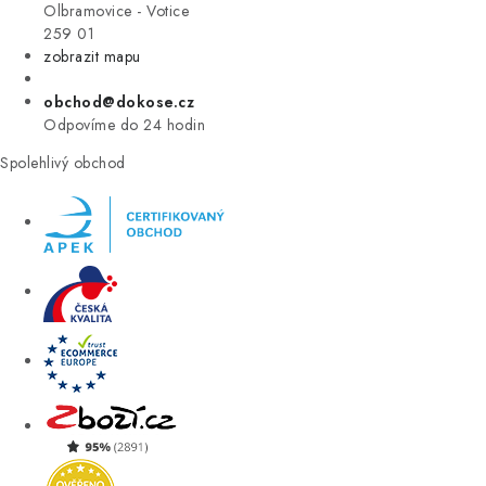
VÝPRODEJ
Olbramovice - Votice
259 01
zobrazit mapu
ZNAČKY
obchod@dokose.cz
Úvod
Kontakt
Blog
Obchodní podmínky
Odpovíme do 24 hodin
Moje objednávka
Spolehlivý obchod