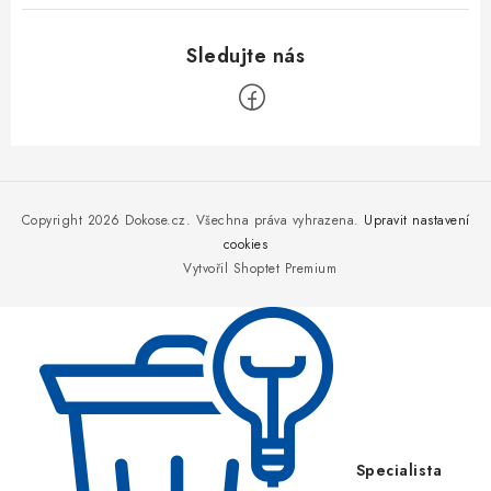
Z
á
p
Copyright 2026
Dokose.cz
. Všechna práva vyhrazena.
Upravit nastavení
a
cookies
Vytvořil Shoptet Premium
t
í
Specialista