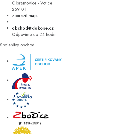
VÝPRODEJ
Olbramovice - Votice
259 01
zobrazit mapu
ZNAČKY
obchod@dokose.cz
Úvod
Kontakt
Blog
Obchodní podmínky
Odpovíme do 24 hodin
Moje objednávka
Spolehlivý obchod