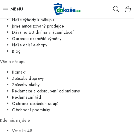
Informace o nás
Hleda
Jsme tradiční česká firma
Naše výhody k nákupu
KOŠE
Jsme autorizovaný prodejce
Dáváme 60 dní na vrácení zboží
Garance okamžité výměny
SÁČKY
Naše další e-shopy
Blog
KOUPELNA
Vše o nákupu
KUCHYNĚ
Kontakt
Způsoby dopravy
Způsoby platby
ORGANIZACE
Reklamace a odstoupení od smlouvy
Reklamační řád
DOMÁCNOST
Ochrana osobních údajů
Obchodní podmínky
ÚKLID
Kde nás najdete
Veselka 48